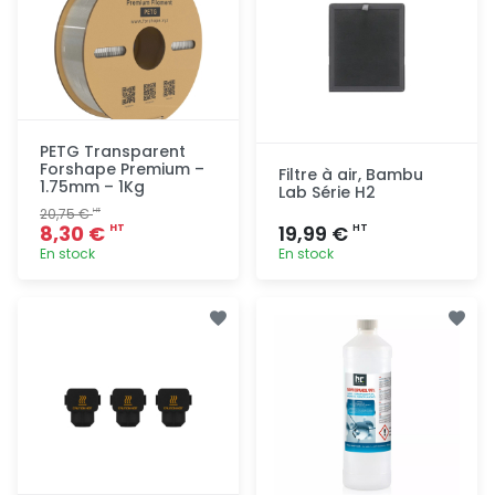
PETG Transparent
Forshape Premium –
Filtre à air, Bambu
1.75mm – 1Kg
Lab Série H2
20,75 €
HT
8,30 €
19,99 €
HT
HT
En stock
En stock
Ajout
Ajout
rapide
rapide