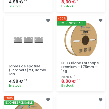
4,99 €
8,30 €
HT
HT
En stock
En stock
Ajout
Ajout
-60%
rapide
rapide
ÉCO-RESPONSABLE
PETG Blanc Forshape
Lames de spatule
Premium – 1.75mm –
(Scrapers) x3, Bambu
1Kg
Lab
20,75 €
HT
4,99 €
8,30 €
HT
HT
En stock
En stock
Ajout
Ajout
-60%
rapide
rapide
ÉCO-RESPONSABLE