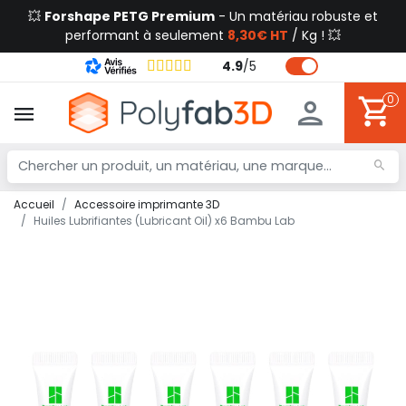
💥
Forshape PETG Premium
- Un matériau robuste et
performant à seulement
8,30€ HT
/ Kg ! 💥
4.9
/
5
0
Accueil
Accessoire imprimante 3D
Huiles Lubrifiantes (Lubricant Oil) x6 Bambu Lab