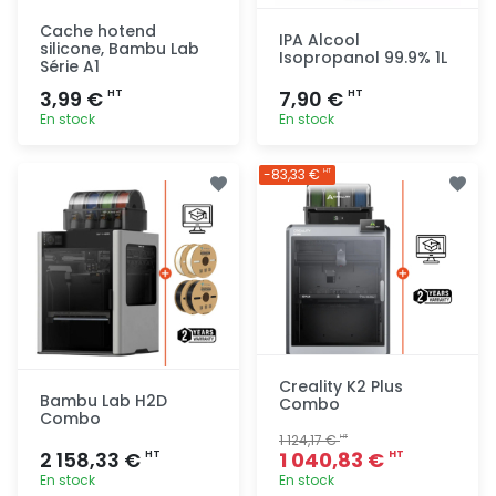
Cache hotend
IPA Alcool
silicone, Bambu Lab
Isopropanol 99.9% 1L
Série A1
3,99 €
7,90 €
HT
HT
En stock
En stock
Ajout
Ajout
-83,33 €
HT
rapide
rapide
Creality K2 Plus
Bambu Lab H2D
Combo
Combo
1 124,17 €
HT
2 158,33 €
1 040,83 €
HT
HT
En stock
En stock