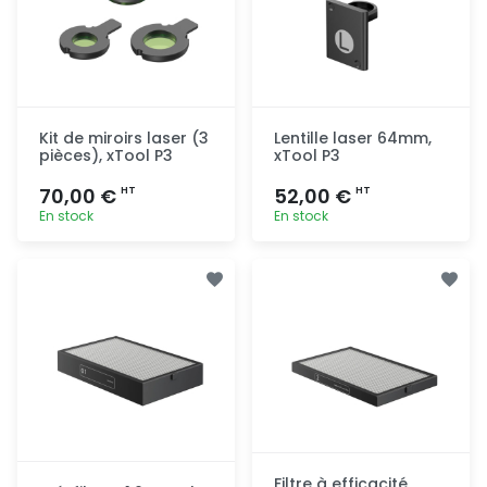
Kit de miroirs laser (3
Lentille laser 64mm,
pièces), xTool P3
xTool P3
70,00 €
52,00 €
HT
HT
En stock
En stock
Ajout
Ajout
rapide
rapide
Filtre à efficacité