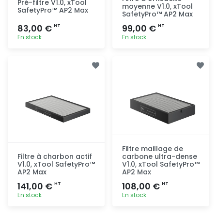
Pré-filtre V1.0, xTool
moyenne V1.0, xTool
SafetyPro™ AP2 Max
SafetyPro™ AP2 Max
83,00 €
99,00 €
HT
HT
En stock
En stock
Ajout
Ajout
rapide
rapide
Filtre maillage de
Filtre à charbon actif
carbone ultra-dense
V1.0, xTool SafetyPro™
V1.0, xTool SafetyPro™
AP2 Max
AP2 Max
141,00 €
108,00 €
HT
HT
En stock
En stock
Ajout
Ajout