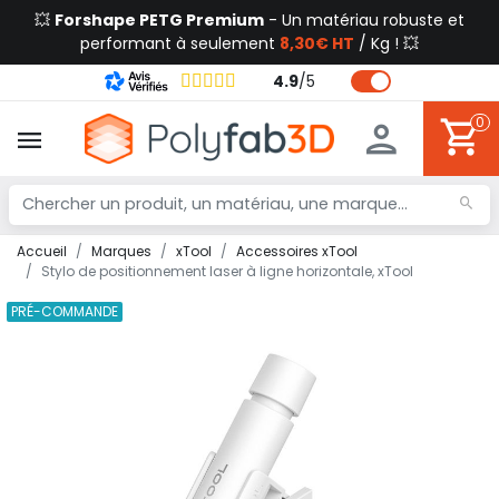
💥
Forshape PETG Premium
- Un matériau robuste et
performant à seulement
8,30€ HT
/ Kg ! 💥
4.9
/
5
0
Accueil
Marques
xTool
Accessoires xTool
Stylo de positionnement laser à ligne horizontale, xTool
PRÉ-COMMANDE