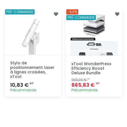
PRÉ-COMMANDE
-6,9%
PRÉ-COMMANDE
Stylo de
xTool WonderPress
positionnement laser
Efficiency Boost
à lignes croisées,
Deluxe Bundle
xTool
930,00 €
HT
10,83 €
865,83 €
HT
HT
Précommande
Précommande
Ajout
Ajout
rapide
rapide