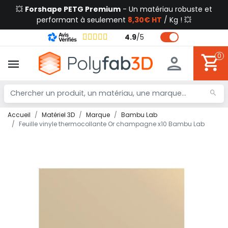
💥
Forshape PETG Premium
- Un matériau robuste et
performant à seulement
8,30€ HT
/ Kg ! 💥
4.9
/
5
0
Accueil
Matériel 3D
Marque
Bambu Lab
Feuille vinyle thermocollante Or champagne x10 Bambu Lab