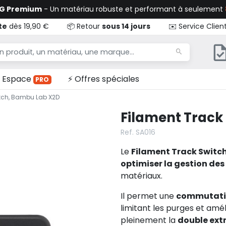
TG Premium
- Un matériau robuste et performant à seulement
te
dès 19,90 €
📦 Retour
sous 14 jours
✉️ Service Clien
Espace
⚡ Offres spéciales
PRO
itch, Bambu Lab X2D
Filament Track
Ref. SA016
Le
Filament Track Switc
optimiser la gestion des
matériaux.
Il permet une
commutation
limitant les purges et amél
pleinement la
double ext