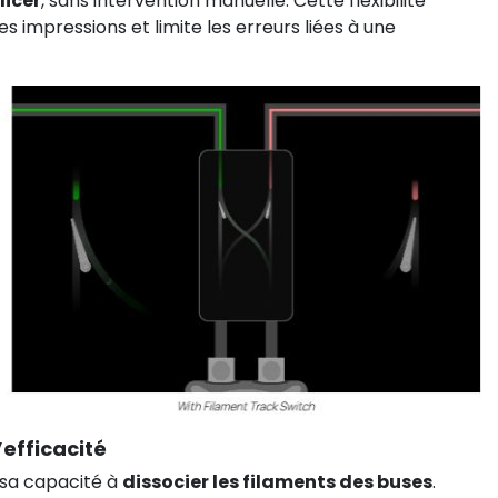
licer
, sans intervention manuelle. Cette flexibilité
s impressions et limite les erreurs liées à une
efficacité
 sa capacité à
dissocier les filaments des buses
.