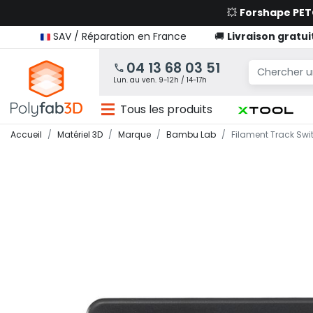
💥
Forshape PE
SAV / Réparation en France
🚚
Livraison gratui
04 13 68 03 51
Lun. au ven. 9-12h / 14-17h
Tous les produits
Accueil
Matériel 3D
Marque
Bambu Lab
Filament Track Sw