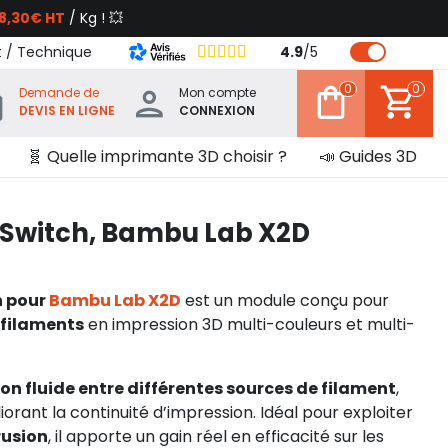
8,30€ HT
/ Kg ! 💥
t / Technique
4.9
/
5
0
0
Demande de
Mon compte
DEVIS EN LIGNE
CONNEXION
🧬 Quelle imprimante 3D choisir ?
📣 Guides 3D
 Switch, Bambu Lab X2D
h pour
Bambu Lab X2D
est un module conçu pour
 filaments
en impression 3D multi-couleurs et multi-
 fluide entre différentes sources de filament
,
iorant la continuité d’impression. Idéal pour exploiter
rusion
, il apporte un gain réel en efficacité sur les