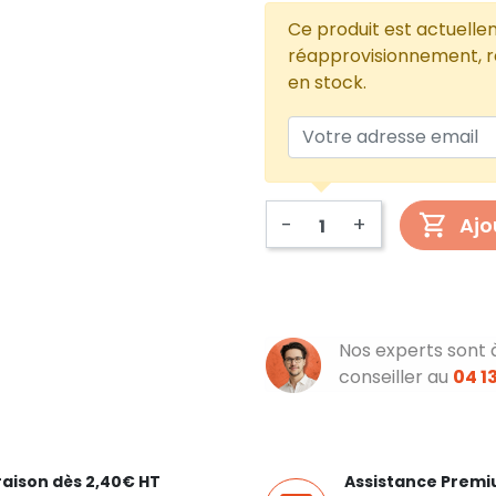
Ce produit est actuelle
réapprovisionnement, re
en stock.
-
+
Ajo
Nos experts sont 
conseiller au
04 13
raison dès 2,40€ HT
Assistance Prem