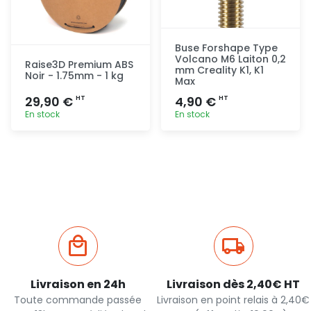
Buse Forshape Type
Volcano M6 Laiton 0,2
Raise3D Premium ABS
mm Creality K1, K1
Noir - 1.75mm - 1 kg
Max
29,90 €
4,90 €
HT
HT
En stock
En stock
Ajout
Ajout
rapide
rapide
Livraison en 24h
Livraison dès 2,40€ HT
Toute commande passée
Livraison en point relais à 2,40€