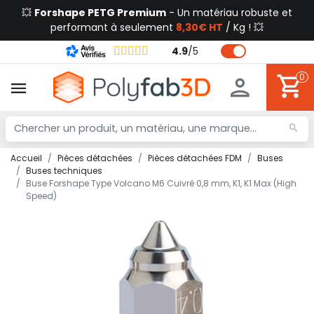
💥
Forshape PETG Premium
- Un matériau robuste et
performant à seulement
8,30€ HT
/ Kg ! 💥
4.9
/
5
0
Accueil
Pièces détachées
Pièces détachées FDM
Buses
Buses techniques
Buse Forshape Type Volcano M6 Cuivré 0,8 mm, K1, K1 Max (High
Speed)