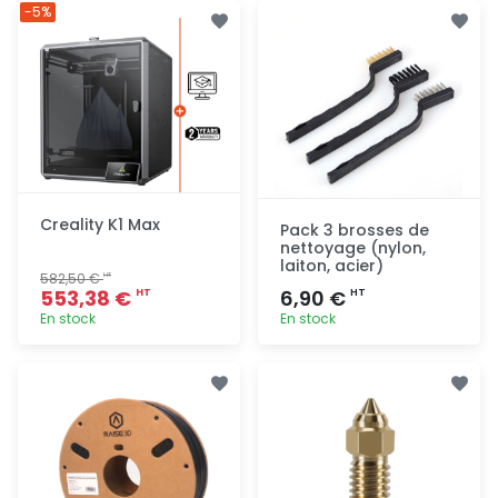
Ajout
Ajout
-5%
rapide
rapide
Creality K1 Max
Pack 3 brosses de
nettoyage (nylon,
laiton, acier)
582,50 €
HT
553,38 €
6,90 €
HT
HT
En stock
En stock
Ajout
Ajout
rapide
rapide