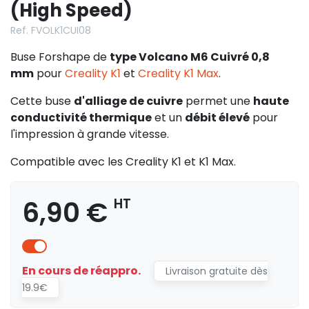
(High Speed)
Ref. FVOLK1CUI08
Buse Forshape de
type Volcano M6 Cuivré 0,8
mm
pour
Creality K1
et
Creality K1 Max
.
Cette buse
d'alliage de cuivre
permet une
haute
conductivité thermique
et un
débit élevé
pour
l'impression à grande vitesse.
Compatible avec les Creality K1 et K1 Max.
6,90 €
HT
En cours de réappro.
Livraison gratuite dès
19.9€