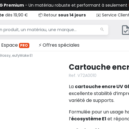
TG Premium
- Un matériau robuste et performant à seulement
te
dès 19,90 €
📦 Retour
sous 14 jours
✉️ Service Clien
Espace
⚡ Offres spéciales
PRO
lossy, eufyMake E1
Cartouche encr
Ref. V72A0010
La
cartouche encre UV G
excellente stabilité d’imp
variété de supports.
Formulée pour un usage hau
l’
écosystème E1
et répond