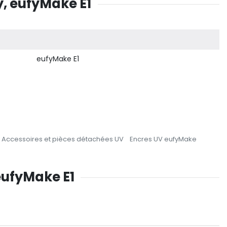
, eufyMake E1
eufyMake E1
Accessoires et pièces détachées UV
Encres UV eufyMake
eufyMake E1