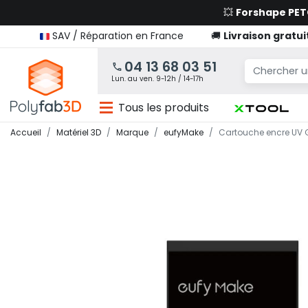
💥
Forshape PE
SAV / Réparation en France
🚚
Livraison gratui
04 13 68 03 51
Lun. au ven. 9-12h / 14-17h
Tous les produits
Accueil
Matériel 3D
Marque
eufyMake
Cartouche encre UV G