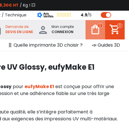
8,30€ HT
/ Kg ! 💥
t / Technique
4.9
/
5
0
0
Demande de
Mon compte
DEVIS EN LIGNE
CONNEXION
🧬 Quelle imprimante 3D choisir ?
📣 Guides 3D
e UV Glossy, eufyMake E1
lossy
pour
eufyMake E1
est conçue pour offrir une
ression et une adhérence fiable sur une très large
te qualité, elle s’intègre parfaitement à
 aux exigences des impressions UV multi-matériaux.