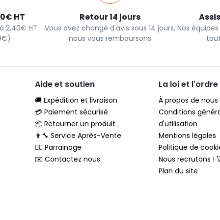
40€ HT
Retour 14 jours
Assi
s à 2,40€ HT
Vous avez changé d'avis sous 14 jours,
Nos équipes
90€)
nous vous remboursons
tou
Aide et soutien
La loi et l'ordre
🚚 Expédition et livraison
À propos de nous
💳 Paiement sécurisé
Conditions génér
📦 Retourner un produit
d'utilisation
👨‍🔧 Service Après-Vente
Mentions légales
🦸‍♂️ Parrainage
Politique de cooki
✉️ Contactez nous
Nous recrutons ! 
Plan du site