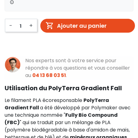
-
+
Ajouter au panier
Nos experts sont à votre service pour
répondre à vos questions et vous conseiller
au
04 13 68 03 51
.
Utilisation du PolyTerra Gradient Fall
Le filament PLA écoresponsable
PolyTerra
Gradient Fall
a été développé par Polymaker avec
une technique nommée "
Fully Bio Compound
(FBC)
" qui se traduit par un mélange de PLA
(polymère biodégradable à base d'amidon de maïs,
betterave et de blé) et de
minéraux organiques
.