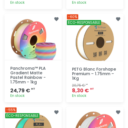
En stock
En stock
Ajout
Ajout
-60%
rapide
rapide
ÉCO-RESPONSABLE
Panchroma™ PLA
PETG Blanc Forshape
Gradient Matte
Premium – 1.75mm –
Pastel Rainbow -
1Kg
1.75mm - 1kg
20,75 €
HT
24,79 €
8,30 €
HT
HT
En stock
En stock
Ajout
Ajout
-55%
rapide
rapide
ÉCO-RESPONSABLE