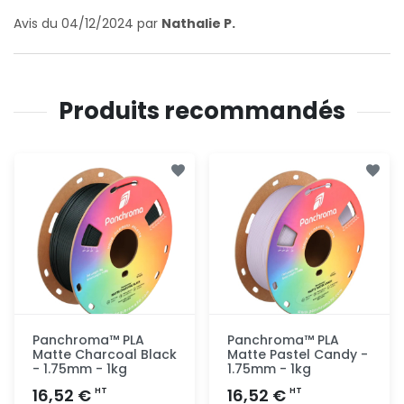
Avis du 04/12/2024 par
Nathalie P.
Produits recommandés
Panchroma™ PLA
Panchroma™ PLA
Matte Charcoal Black
Matte Pastel Candy -
- 1.75mm - 1kg
1.75mm - 1kg
16,52 €
16,52 €
HT
HT