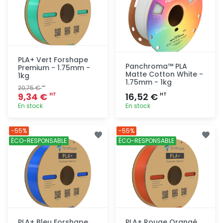
PLA+ Vert Forshape
Panchroma™ PLA
Premium - 1.75mm -
Matte Cotton White -
1kg
1.75mm - 1kg
20,75 €
HT
9,34 €
16,52 €
HT
HT
En stock
En stock
Ajout
Ajout
-55%
-55%
rapide
rapide
ÉCO-RESPONSABLE
ÉCO-RESPONSABLE
PLA+ Bleu Forshape
PLA+ Rouge Orangé