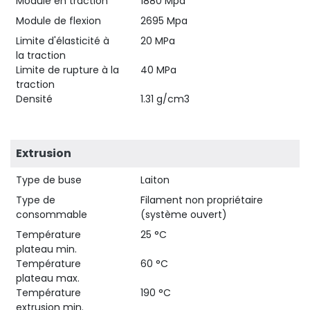
Module en traction
1880 Mpa
Module de flexion
2695 Mpa
Limite d'élasticité à
20 MPa
la traction
Limite de rupture à la
40 MPa
traction
Densité
1.31 g/cm3
Extrusion
Type de buse
Laiton
Type de
Filament non propriétaire
consommable
(système ouvert)
Température
25 °C
plateau min.
Température
60 °C
plateau max.
Température
190 °C
extrusion min.