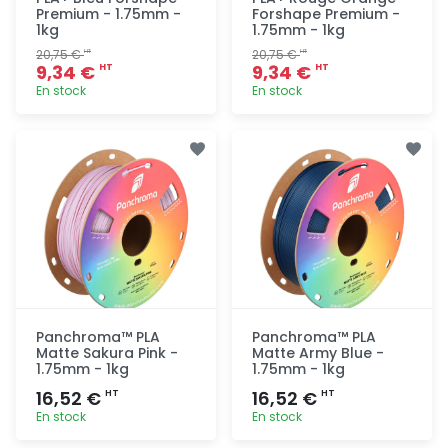
Premium - 1.75mm -
Forshape Premium -
1kg
1.75mm - 1kg
20,75 €
20,75 €
HT
HT
9,34 €
9,34 €
HT
HT
En stock
En stock
Ajout
Ajout
rapide
rapide
Panchroma™ PLA
Panchroma™ PLA
Matte Sakura Pink -
Matte Army Blue -
1.75mm - 1kg
1.75mm - 1kg
16,52 €
16,52 €
HT
HT
En stock
En stock