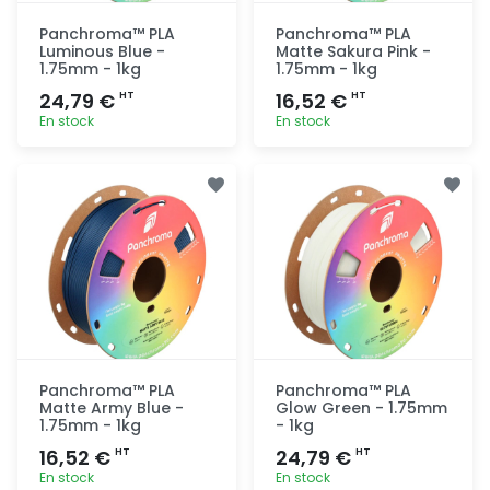
Panchroma™ PLA
Panchroma™ PLA
Luminous Blue -
Matte Sakura Pink -
1.75mm - 1kg
1.75mm - 1kg
24,79 €
16,52 €
HT
HT
En stock
En stock
Ajout
Ajout
rapide
rapide
Panchroma™ PLA
Panchroma™ PLA
Matte Army Blue -
Glow Green - 1.75mm
1.75mm - 1kg
- 1kg
16,52 €
24,79 €
HT
HT
En stock
En stock