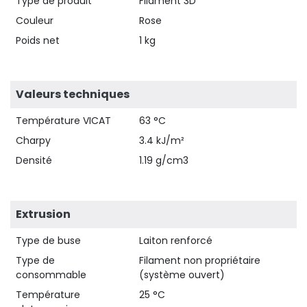
Type de produit
Filament 3D
Couleur
Rose
Poids net
1 kg
Valeurs techniques
Température VICAT
63 °C
Charpy
3.4 kJ/m²
Densité
1.19 g/cm3
Extrusion
Type de buse
Laiton renforcé
Type de
Filament non propriétaire
consommable
(système ouvert)
Température
25 °C