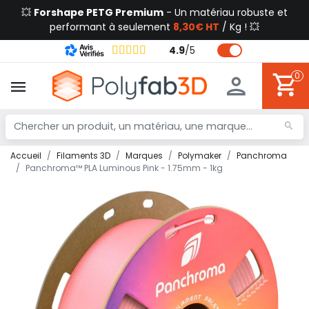
💥
Forshape PETG Premium
- Un matériau robuste et
performant à seulement
8,30€ HT
/ Kg ! 💥
4.9
/
5
0
Accueil
Filaments 3D
Marques
Polymaker
Panchroma
Panchroma™ PLA Luminous Pink - 1.75mm - 1kg