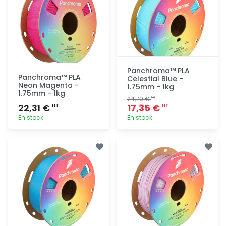
Panchroma™ PLA
Panchroma™ PLA
Celestial Blue -
Neon Magenta -
1.75mm - 1kg
1.75mm - 1kg
24,79 €
HT
22,31 €
17,35 €
HT
HT
En stock
En stock
Ajout
Ajout
rapide
rapide