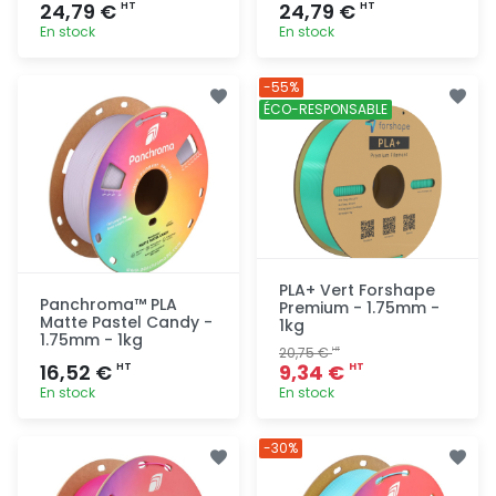
24,79 €
24,79 €
HT
HT
En stock
En stock
Ajout
Ajout
-55%
rapide
rapide
ÉCO-RESPONSABLE
PLA+ Vert Forshape
Panchroma™ PLA
Premium - 1.75mm -
Matte Pastel Candy -
1kg
1.75mm - 1kg
20,75 €
HT
16,52 €
9,34 €
HT
HT
En stock
En stock
Ajout
Ajout
-30%
rapide
rapide