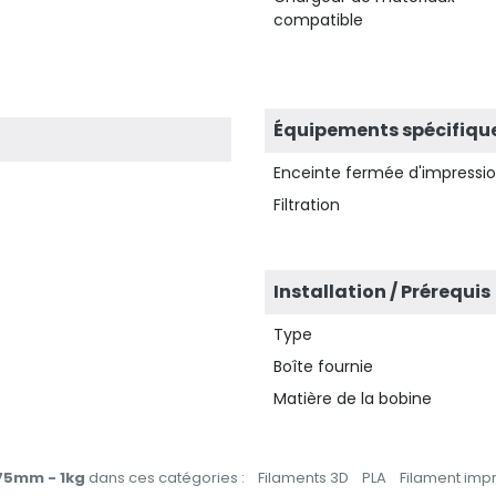
compatible
Équipements spécifiqu
Enceinte fermée d'impressi
Filtration
Installation / Prérequis
Type
Boîte fournie
Matière de la bobine
75mm - 1kg
dans ces catégories :
Filaments 3D
PLA
Filament imp