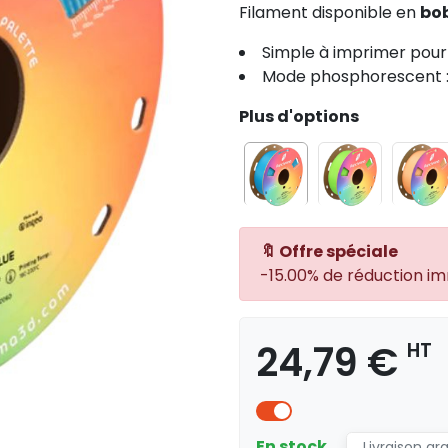
Filament disponible en
bob
Simple à imprimer pour 
Mode phosphorescent : v
Plus d'options
🔖 Offre spéciale
-15.00% de réduction i
24,79 €
HT
En stock
Livraison gr