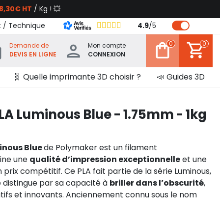
8,30€ HT
/ Kg ! 💥
t / Technique
4.9
/
5
0
0
Demande de
Mon compte
DEVIS EN LIGNE
CONNEXION
🧬 Quelle imprimante 3D choisir ?
📣 Guides 3D
 Luminous Blue - 1.75mm - 1kg
nous Blue
de Polymaker est un filament
ine une
qualité d’impression exceptionnelle
et une
un prix compétitif. Ce PLA fait partie de la série Luminous,
se distingue par sa capacité à
briller dans l’obscurité
,
atifs et innovants. Anciennement connu sous le nom