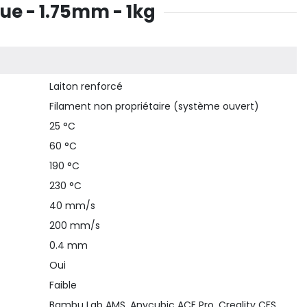
e - 1.75mm - 1kg
Laiton renforcé
Filament non propriétaire (système ouvert)
25 °C
60 °C
190 °C
230 °C
40 mm/s
200 mm/s
0.4 mm
Oui
Faible
Bambu Lab AMS, Anycubic ACE Pro, Creality CFS,