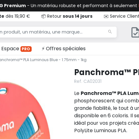
TG Premium
- Un matériau robuste et performant à seulement
te
dès 19,90 €
📦 Retour
sous 14 jours
✉️ Service Clien
Espace
⚡ Offres spéciales
PRO
anchroma™ PLA Luminous Blue - 1.75mm - 1kg
Panchroma™ PLA
Ref. CA02031
Le
Panchroma™ PLA Lumi
phosphorescent qui comb
grande fiabilité, le tout à 
disponible en 6 coloris. Il 
idéal pour vos projets cré
PolyLite Luminous PLA.