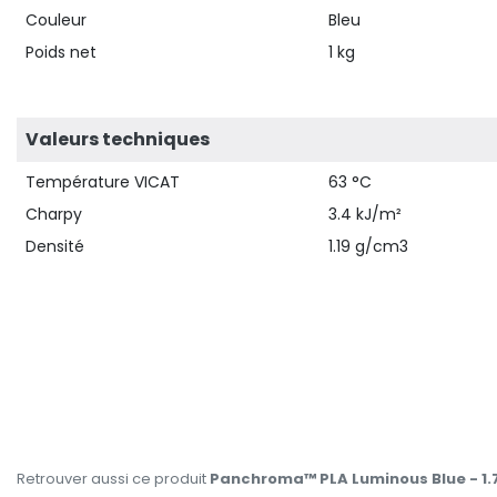
Couleur
Bleu
Poids net
1 kg
Valeurs techniques
Température VICAT
63 °C
Charpy
3.4 kJ/m²
Densité
1.19 g/cm3
Retrouver aussi ce produit
Panchroma™ PLA Luminous Blue - 1.