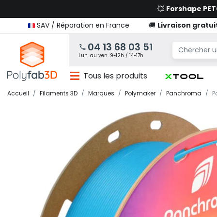
💥
Forshape PE
SAV / Réparation en France
🚚
Livraison gratui
04 13 68 03 51
Lun. au ven. 9-12h / 14-17h
Tous les produits
Accueil
Filaments 3D
Marques
Polymaker
Panchroma
P