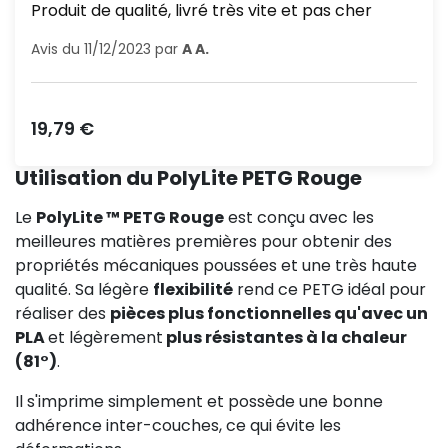
Produit de qualité, livré très vite et pas cher
Avis du 11/12/2023 par
A A.
Prix
19,79 €
Utilisation du PolyLite PETG Rouge
Le
PolyLite ™ PETG Rouge
est conçu avec les
meilleures matières premières pour obtenir des
propriétés mécaniques poussées et une très haute
qualité. Sa légère
flexibilité
rend ce PETG idéal pour
réaliser des
pièces plus fonctionnelles qu'avec un
PLA
et légèrement
plus résistantes à la chaleur
(81°)
.
Il s'imprime simplement et possède une bonne
adhérence inter-couches, ce qui évite les