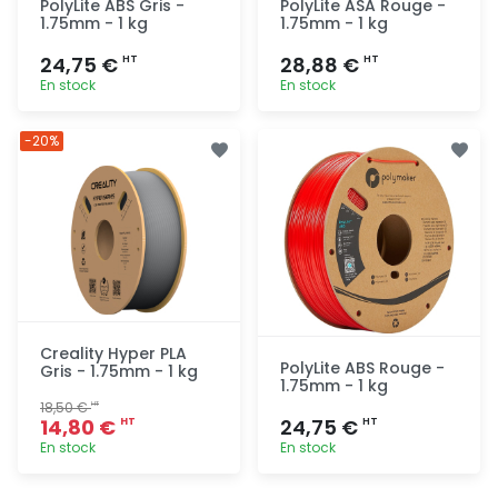
PolyLite ABS Gris -
PolyLite ASA Rouge -
1.75mm - 1 kg
1.75mm - 1 kg
24,75 €
28,88 €
HT
HT
En stock
En stock
Ajout
Ajout
-20%
rapide
rapide
Creality Hyper PLA
PolyLite ABS Rouge -
Gris - 1.75mm - 1 kg
1.75mm - 1 kg
18,50 €
HT
14,80 €
24,75 €
HT
HT
En stock
En stock
Ajout
Ajout