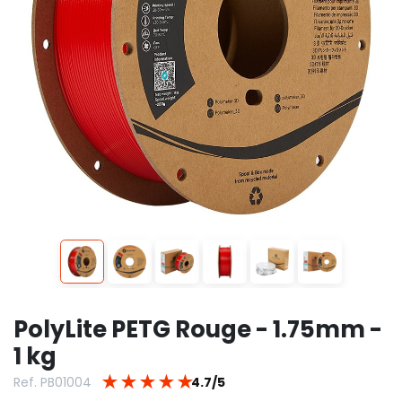
PolyLite PETG Rouge - 1.75mm -
1 kg
★
★
★
★
★
Ref. PB01004
4.7/5