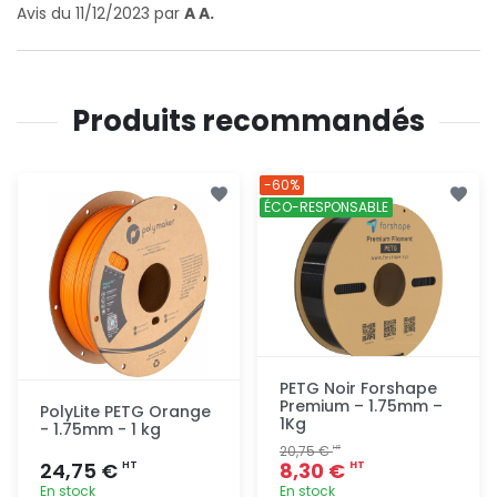
Avis du 11/12/2023 par
A A.
Produits recommandés
-60%
ÉCO-RESPONSABLE
PETG Noir Forshape
Premium – 1.75mm –
PolyLite PETG Orange
1Kg
- 1.75mm - 1 kg
20,75 €
HT
24,75 €
8,30 €
HT
HT
En stock
En stock