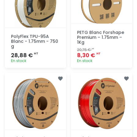
PETG Blanc Forshape
PolyFlex TPU-95A
Premium – 1.75mm –
Blanc - 1.75mm - 750
1Kg
g
20,75 €
HT
28,88 €
8,30 €
HT
HT
En stock
En stock
Ajout
Ajout
rapide
rapide