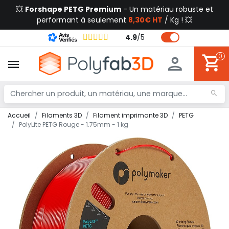
💥
Forshape PETG Premium
- Un matériau robuste et
performant à seulement
8,30€ HT
/ Kg ! 💥
4.9
/
5
0
Accueil
Filaments 3D
Filament imprimante 3D
PETG
PolyLite PETG Rouge - 1.75mm - 1 kg