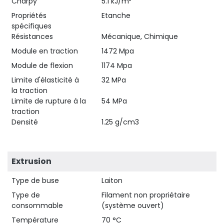
Charpy
5.1 kJ/m²
Propriétés
Etanche
spécifiques
Résistances
Mécanique, Chimique
Module en traction
1472 Mpa
Module de flexion
1174 Mpa
Limite d'élasticité à
32 MPa
la traction
Limite de rupture à la
54 MPa
traction
Densité
1.25 g/cm3
Extrusion
Type de buse
Laiton
Type de
Filament non propriétaire
consommable
(système ouvert)
Température
70 °C