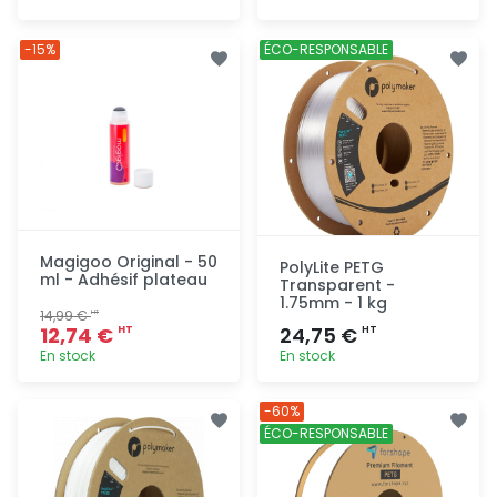
Ajout
Ajout
-15%
ÉCO-RESPONSABLE
rapide
rapide
Magigoo Original - 50
PolyLite PETG
ml - Adhésif plateau
Transparent -
1.75mm - 1 kg
14,99 €
HT
12,74 €
24,75 €
HT
HT
En stock
En stock
Ajout
Ajout
-60%
rapide
rapide
ÉCO-RESPONSABLE