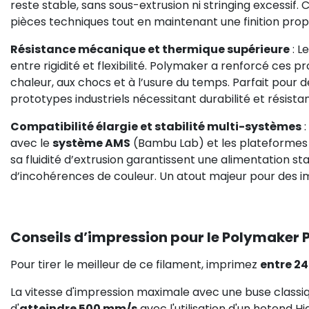
reste stable, sans sous-extrusion ni stringing excessif.
pièces techniques tout en maintenant une finition propr
Résistance mécanique et thermique supérieure
: L
entre rigidité et flexibilité. Polymaker a renforcé ces p
chaleur, aux chocs et à l’usure du temps. Parfait pour d
prototypes industriels nécessitant durabilité et résista
Compatibilité élargie et stabilité multi-systèmes
:
avec le
système AMS
(Bambu Lab) et les plateformes m
sa fluidité d’extrusion garantissent une alimentation st
d’incohérences de couleur. Un atout majeur pour des 
Conseils d’impression pour le Polymaker 
Pour tirer le meilleur de ce filament, imprimez
entre 24
La vitesse d'impression maximale avec une buse classi
d'
atteindre 500 mm/s
avec l'utilisation d'un hotend Hi