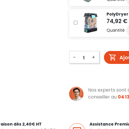
PolyDryer
Quantité :
-
+
Ajo
Nos experts sont 
conseiller au
04 13
raison dès 2,40€ HT
Assistance Prem