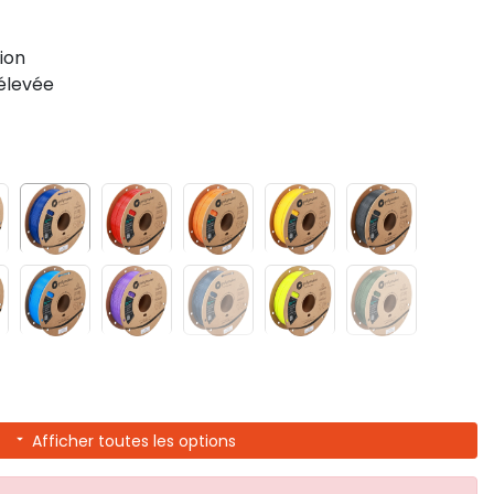
ion
élevée
Afficher toutes les options