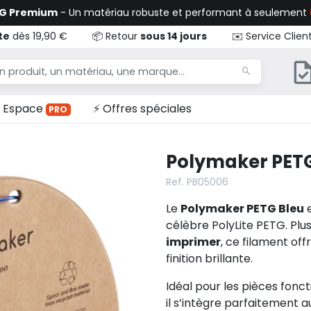
TG Premium
- Un matériau robuste et performant à seulement
te
dès 19,90 €
📦 Retour
sous 14 jours
✉️ Service Clien
Espace
⚡ Offres spéciales
PRO
Polymaker PETG
Ref. PB05006
Le
Polymaker PETG Bleu
e
célèbre PolyLite PETG. Plus 
imprimer
, ce filament of
finition brillante.
Idéal pour les pièces fonct
il s’intègre parfaitement