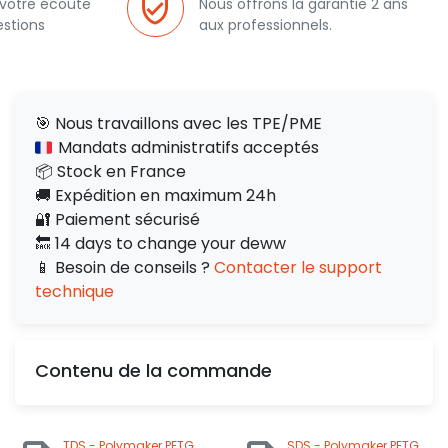
 votre écoute
Nous offrons la garantie 2 ans
estions
aux professionnels.
🎯 Nous travaillons avec les TPE/PME
Mandats administratifs acceptés
📦 Stock en France
🚚 Expédition en maximum 24h
🔐 Paiement sécurisé
🔙 14 days to change your deww
📱 Besoin de conseils ?
Contacter le support
technique
Contenu de la commande
TDS - Polymaker PETG
SDS - Polymaker PETG