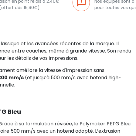
raison en point relais à 2,40€
Nos équipes sont à
(offert dès 19,90€)
pour toutes vos qu
classique et les avancées récentes de la marque. Il
rence entre couches, même à grande vitesse. Son rendu
r les détails de vos impressions.
lament améliore la vitesse d'impression sans
300 mm/s
(et jusqu’à 500 mm/s avec hotend high-
nnelle.
TG Bleu
Grâce à sa formulation révisée, le Polymaker PETG Bleu
voire 500 mm/s avec un hotend adapté. L’extrusion