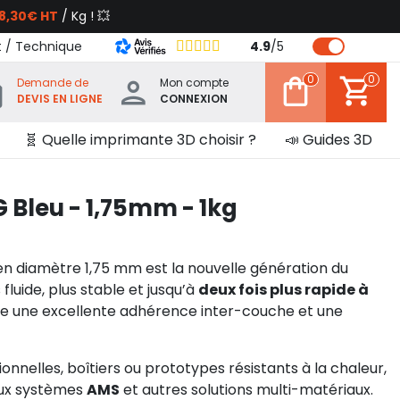
8,30€ HT
/ Kg ! 💥
t / Technique
4.9
/
5
0
0
Demande de
Mon compte
DEVIS EN LIGNE
CONNEXION
🧬 Quelle imprimante 3D choisir ?
📣 Guides 3D
 Bleu - 1,75mm - 1kg
n diamètre 1,75 mm est la nouvelle génération du
fluide, plus stable et jusqu’à
deux fois plus rapide à
fre une excellente adhérence inter-couche et une
ionnelles, boîtiers ou prototypes résistants à la chaleur,
 aux systèmes
AMS
et autres solutions multi-matériaux.