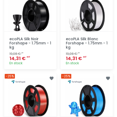
ecoPLA Silk Noir
ecoPLA Silk Blanc
Forshape - 1.75mm - 1
Forshape - 1.75mm - 1
kg
kg
19,08 €
19,08 €
HT
HT
14,31 €
14,31 €
HT
HT
En stock
En stock
Ajout
Ajout
-25%
-25%
rapide
rapide