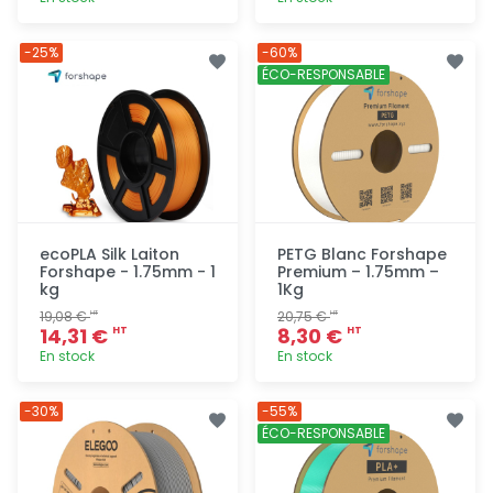
Ajout
Ajout
-25%
-60%
rapide
rapide
ÉCO-RESPONSABLE
ecoPLA Silk Laiton
PETG Blanc Forshape
Forshape - 1.75mm - 1
Premium – 1.75mm –
kg
1Kg
19,08 €
20,75 €
HT
HT
14,31 €
8,30 €
HT
HT
En stock
En stock
Ajout
Ajout
-30%
-55%
rapide
rapide
ÉCO-RESPONSABLE