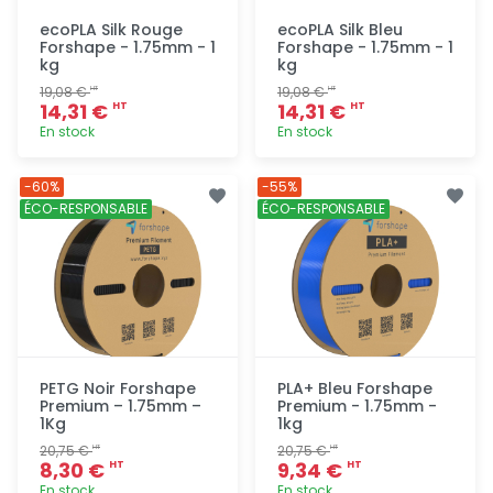
ecoPLA Silk Rouge
ecoPLA Silk Bleu
Forshape - 1.75mm - 1
Forshape - 1.75mm - 1
kg
kg
19,08 €
19,08 €
HT
HT
14,31 €
14,31 €
HT
HT
En stock
En stock
Ajout
Ajout
-60%
-55%
rapide
rapide
ÉCO-RESPONSABLE
ÉCO-RESPONSABLE
PETG Noir Forshape
PLA+ Bleu Forshape
Premium – 1.75mm –
Premium - 1.75mm -
1Kg
1kg
20,75 €
20,75 €
HT
HT
8,30 €
9,34 €
HT
HT
En stock
En stock