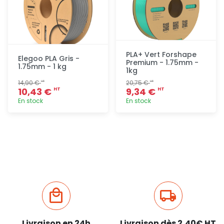
PLA+ Vert Forshape
Elegoo PLA Gris -
Premium - 1.75mm -
1.75mm - 1 kg
1kg
14,90 €
20,75 €
HT
HT
10,43 €
9,34 €
HT
HT
En stock
En stock
Ajout
Ajout
rapide
rapide
Livraison en 24h
Livraison dès 2,40€ HT