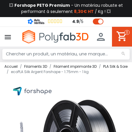
💥
Forshape PETG Premium
- Un matériau robuste et
performant à seulement
8,30€ HT
/ Kg ! 💥
4.9
/
5
0
Accueil
Filaments 3D
Filament imprimante 3D
PLA Silk & Soie
ecoPLA Silk Argent Forshape - 1.75mm - 1 kg