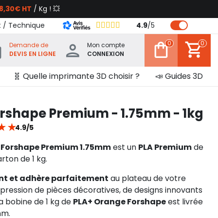
8,30€ HT
/ Kg ! 💥
t / Technique
4.9
/
5
0
0
Demande de
Mon compte
DEVIS EN LIGNE
CONNEXION
🧬 Quelle imprimante 3D choisir ?
📣 Guides 3D
rshape Premium - 1.75mm - 1kg
★
★
4.9/5
e Forshape Premium 1.75mm
est un
PLA Premium
de
rton de 1 kg.
nt et adhère parfaitement
au plateau de votre
mpression de pièces décoratives, de designs innovants
La bobine de 1 kg de
PLA+ Orange Forshape
est livrée
mm.