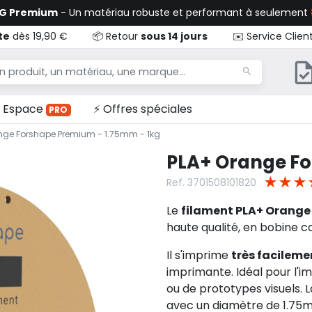
TG Premium
- Un matériau robuste et performant à seulement
te
dès 19,90 €
📦 Retour
sous 14 jours
✉️ Service Clien
Espace
⚡ Offres spéciales
PRO
nge Forshape Premium - 1.75mm - 1kg
PLA+ Orange Fo
★
★
★
Ref. 3701508101820
Le
filament PLA+ Orang
haute qualité, en bobine ca
Il s'imprime
très facileme
imprimante. Idéal pour l'i
ou de prototypes visuels. 
avec un diamètre de 1.75