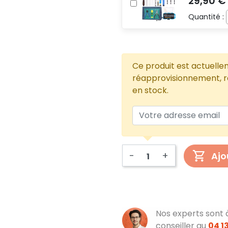
Quantité :
Ce produit est actuelle
réapprovisionnement, re
en stock.
-
+
Ajo
Nos experts sont 
conseiller au
04 13