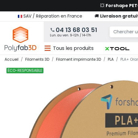
💥
Forshape PE
SAV / Réparation en France
🚚
Livraison gratui
04 13 68 03 51
Lun. au ven. 9-12h / 14-17h
Tous les produits
Accueil
Filaments 3D
Filament imprimante 3D
PLA
PLA+ Ora
ÉCO-RESPONSABLE