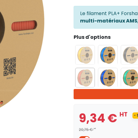
Le filament PLA+ Forsh
multi-matériaux AMS, 
Plus d'options
9,34 €
HT
-
20,75 €
HT