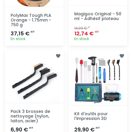
Magigoo Original - 50
PolyMax Tough PLA
ml - Adhésif plateau
Orange - 1.75mm -
750 g
14,99 €
HT
37,15 €
12,74 €
HT
HT
En stock
En stock
Ajout
Ajout
rapide
rapide
Pack 3 brosses de
Kit d'outils pour
nettoyage (nylon,
l'impression 3D
laiton, acier)
6,90 €
29,90 €
HT
HT