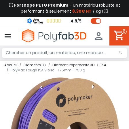
💥
Forshape PETG Premium
- Un matériau robuste et
performant à seulement
8,30€ HT
/ Kg ! 💥
4.9
/
5
0
Accueil
Filaments 3D
Filament imprimante 3D
PLA
PolyMax Tough PLA Violet - 1.75mm - 750 g