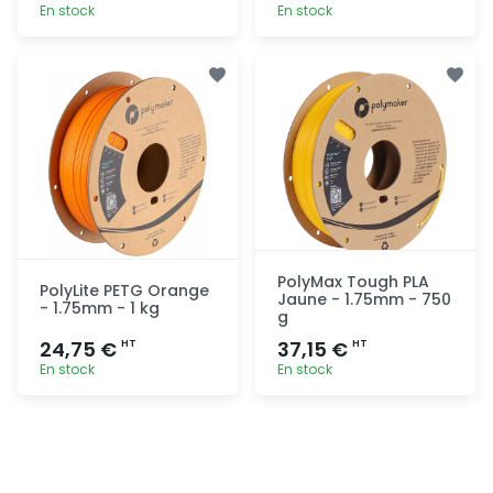
En stock
En stock
Ajout
Ajout
rapide
rapide
PolyMax Tough PLA
PolyLite PETG Orange
Jaune - 1.75mm - 750
- 1.75mm - 1 kg
g
24,75 €
37,15 €
HT
HT
En stock
En stock
Ajout
Ajout
rapide
rapide