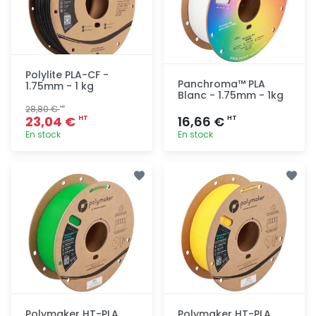
Polylite PLA-CF -
Panchroma™ PLA
1.75mm - 1 kg
Blanc - 1.75mm - 1kg
28,80 €
HT
23,04 €
16,66 €
HT
HT
En stock
En stock
Ajout
Ajout
rapide
rapide
Polymaker HT-PLA
Polymaker HT-PLA