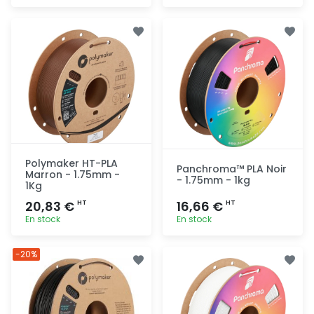
Ajout
Ajout
rapide
rapide
Polymaker HT-PLA
Panchroma™ PLA Noir
Marron - 1.75mm -
- 1.75mm - 1kg
1Kg
20,83 €
16,66 €
HT
HT
En stock
En stock
Ajout
Ajout
-20%
rapide
rapide