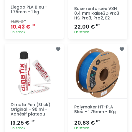
Elegoo PLA Bleu -
Buse renforcée V3H
1.75mm - 1 kg
0.4 mm Raise3D Pro3
HS, Pro3, Pro2, E2
14,90 €
HT
10,43 €
22,00 €
HT
HT
En stock
En stock
Ajout
Ajout
rapide
rapide
Dimafix Pen (Stick)
Polymaker HT-PLA
Original - 90 ml -
Bleu - 1.75mm - 1Kg
Adhésif plateau
13,25 €
20,83 €
HT
HT
En stock
En stock