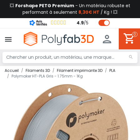
💥
Forshape PETG Premium
- Un matériau robuste et
performant à seulement
8,30€ HT
/ Kg ! 💥
4.9
/
5
0
Accueil
Filaments 3D
Filament imprimante 3D
PLA
Polymaker HT-PLA Gris - 1.75mm - 1Kg