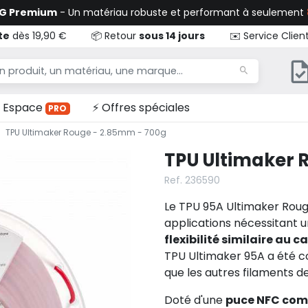
TG Premium
- Un matériau robuste et performant à seulement
te
dès 19,90 €
📦 Retour
sous 14 jours
✉️ Service Clien
Espace
⚡ Offres spéciales
PRO
TPU Ultimaker Rouge - 2.85mm - 700g
TPU Ultimaker 
Ref. 236590
Le TPU 95A Ultimaker Rouge
applications nécessitant 
flexibilité similaire au 
TPU Ultimaker 95A a été con
que les autres filaments d
Doté d'une
puce NFC com