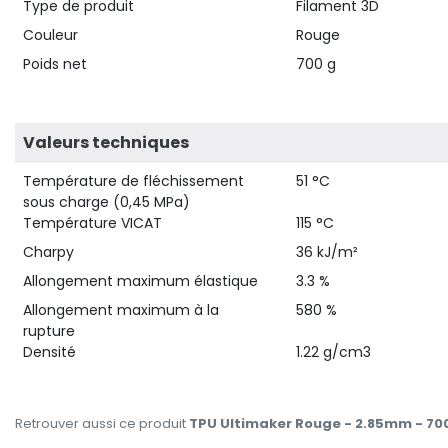
Type de produit
Filament 3D
Couleur
Rouge
Poids net
700 g
Valeurs techniques
Température de fléchissement
51 °C
sous charge (0,45 MPa)
Température VICAT
115 °C
Charpy
36 kJ/m²
Allongement maximum élastique
3.3 %
Allongement maximum à la
580 %
rupture
Densité
1.22 g/cm3
Retrouver aussi ce produit
TPU Ultimaker Rouge - 2.85mm - 70