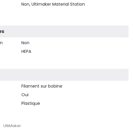
Non, Ultimaker Material Station
es
on
Non
HEPA
Filament sur bobine
Oui
Plastique
UltiMaker