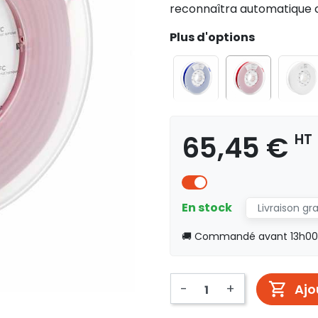
reconnaîtra automatique 
Plus d'options
65,45 €
HT
En stock
Livraison gr
🚚 Commandé avant 13h00, 
-
+
Ajo