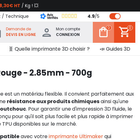
8,30€ HT
/ Kg ! 💥
t / Technique
4.9
/
5
0
0
Demande de
Mon compte
DEVIS EN LIGNE
CONNEXION
🧬 Quelle imprimante 3D choisir ?
📣 Guides 3D
Rouge - 2.85mm - 700g
 est un matériau flexible. Il convient parfaitement aux
une
résistance aux produits chimiques
ainsi qu'une
caoutchouc
. Pour garantir une d'impression 3D fluide, le
çu pour qu'il soit plus facile et plus rapide à imprimer
e TPU disponibles sur le marché.
patible
avec votre
imprimante Ultimaker
qui