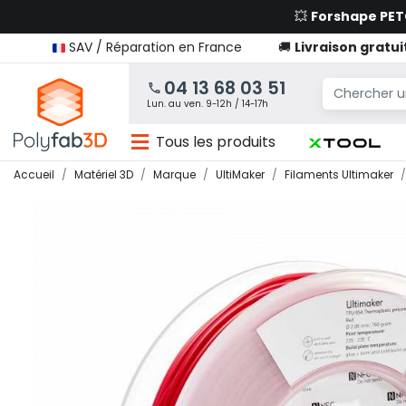
💥
Forshape PE
SAV / Réparation en France
🚚
Livraison gratui
04 13 68 03 51
Lun. au ven. 9-12h / 14-17h
Tous les produits
Accueil
Matériel 3D
Marque
UltiMaker
Filaments Ultimaker