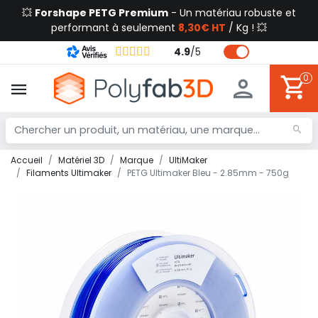
💥
Forshape PETG Premium
- Un matériau robuste et
performant à seulement
8,30€ HT
/ Kg ! 💥
4.9
/
5
0
Accueil
Matériel 3D
Marque
UltiMaker
Filaments Ultimaker
PETG Ultimaker Bleu - 2.85mm - 750g