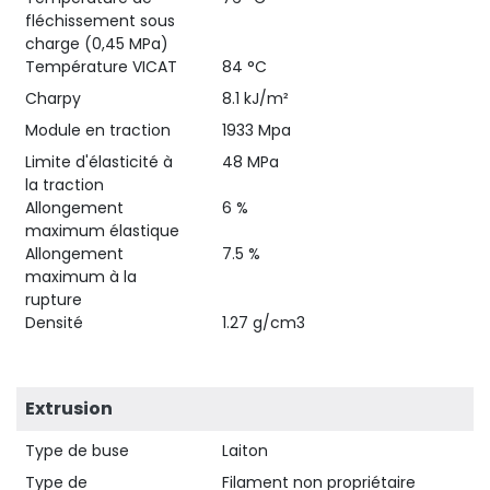
fléchissement sous
charge (0,45 MPa)
Température VICAT
84 °C
Charpy
8.1 kJ/m²
Module en traction
1933 Mpa
Limite d'élasticité à
48 MPa
la traction
Allongement
6 %
maximum élastique
Allongement
7.5 %
maximum à la
rupture
Densité
1.27 g/cm3
Extrusion
Type de buse
Laiton
Type de
Filament non propriétaire