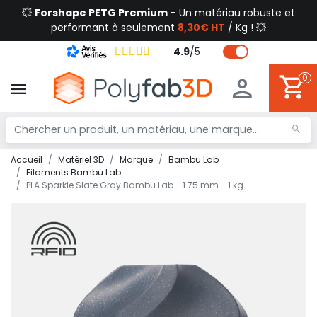
💥
Forshape PETG Premium
- Un matériau robuste et
performant à seulement
8,30€ HT
/ Kg ! 💥
4.9
/
5
0
Accueil
Matériel 3D
Marque
Bambu Lab
Filaments Bambu Lab
PLA Sparkle Slate Gray Bambu Lab - 1.75 mm - 1 kg