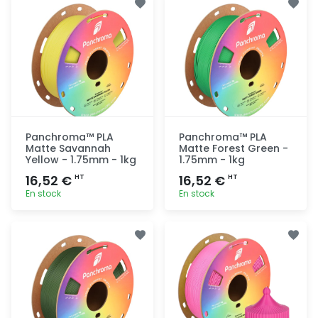
rapide
rapide
Panchroma™ PLA
Panchroma™ PLA
Matte Savannah
Matte Forest Green -
Yellow - 1.75mm - 1kg
1.75mm - 1kg
16,52 €
16,52 €
HT
HT
En stock
En stock
Ajout
Ajout
rapide
rapide