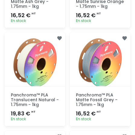
Matte Ash Grey -
Matte Sunrise Orange
1.75mm - 1kg
- 1.75mm - 1kg
16,52 €
16,52 €
HT
HT
En stock
En stock
Ajout
Ajout
rapide
rapide
Panchroma™ PLA
Panchroma™ PLA
Translucent Natural -
Matte Fossil Grey -
1.75mm - 1kg
1.75mm - 1kg
19,83 €
16,52 €
HT
HT
En stock
En stock
Ajout
Ajout