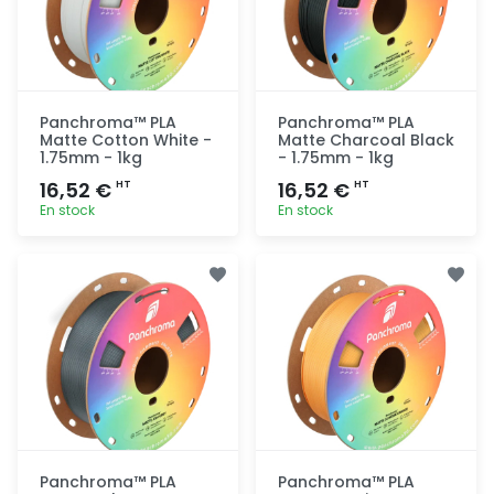
Panchroma™ PLA
Panchroma™ PLA
Matte Cotton White -
Matte Charcoal Black
1.75mm - 1kg
- 1.75mm - 1kg
16,52 €
16,52 €
HT
HT
En stock
En stock
Ajout
Ajout
rapide
rapide
Panchroma™ PLA
Panchroma™ PLA