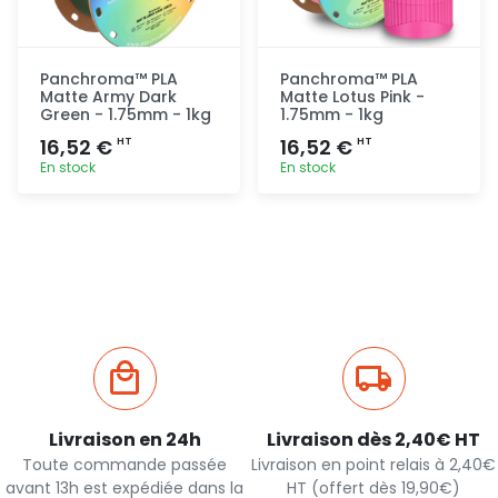
Panchroma™ PLA
Panchroma™ PLA
Matte Army Dark
Matte Lotus Pink -
Green - 1.75mm - 1kg
1.75mm - 1kg
16,52 €
16,52 €
HT
HT
En stock
En stock
Ajout
Ajout
rapide
rapide
Livraison en 24h
Livraison dès 2,40€ HT
Toute commande passée
Livraison en point relais à 2,40€
avant 13h est expédiée dans la
HT (offert dès 19,90€)