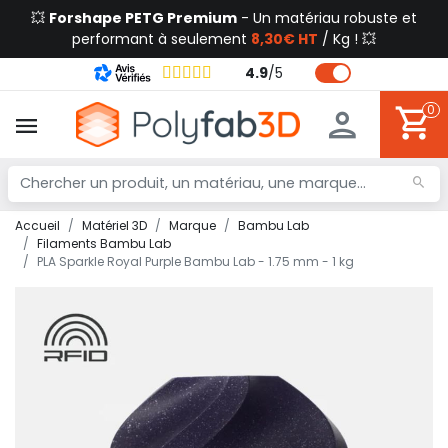
💥
Forshape PETG Premium
- Un matériau robuste et
performant à seulement
8,30€ HT
/ Kg ! 💥
4.9
/
5
0
Accueil
Matériel 3D
Marque
Bambu Lab
Filaments Bambu Lab
PLA Sparkle Royal Purple Bambu Lab - 1.75 mm - 1 kg