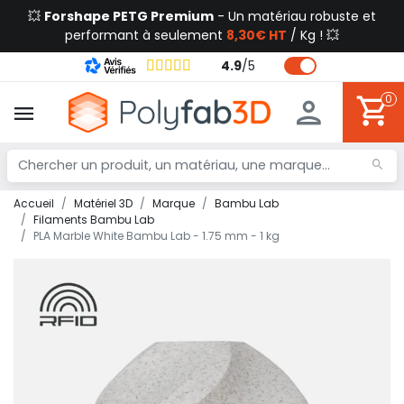
💥
Forshape PETG Premium
- Un matériau robuste et
performant à seulement
8,30€ HT
/ Kg ! 💥
4.9
/
5
0
Accueil
Matériel 3D
Marque
Bambu Lab
Filaments Bambu Lab
PLA Marble White Bambu Lab - 1.75 mm - 1 kg