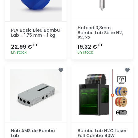
Hotend 0,8mm,
PLA Basic Bleu Bambu
Bambu Lab Série H2,
Lab - 1.75 mm - 1 kg
P2, X2
22,99 €
19,32 €
HT
HT
En stock
En stock
Ajout
Ajout
rapide
rapide
Hub AMS de Bambu
Bambu Lab H2C Laser
Lab
Full Combo 40W