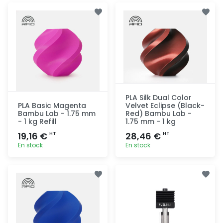
Ajout
Ajout
rapide
rapide
PLA Silk Dual Color
PLA Basic Magenta
Velvet Eclipse (Black-
Bambu Lab - 1.75 mm
Red) Bambu Lab -
- 1 kg Refill
1.75 mm - 1 kg
19,16 €
28,46 €
HT
HT
En stock
En stock
Ajout
Ajout
rapide
rapide