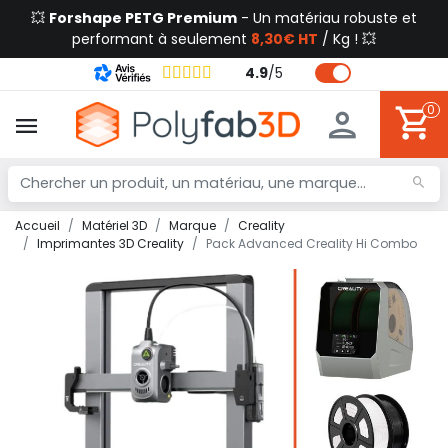
💥
Forshape PETG Premium
- Un matériau robuste et
performant à seulement
8,30€ HT
/ Kg ! 💥
4.9
/
5
0
Accueil
Matériel 3D
Marque
Creality
Imprimantes 3D Creality
Pack Advanced Creality Hi Combo