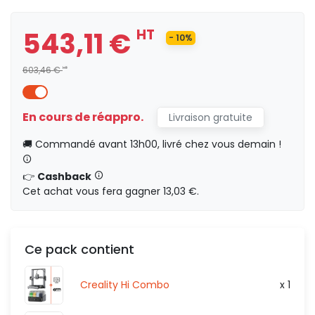
366,75 €
HT
543,11 €
HT
40.75
- 10%
HT
0,00 €
603,46 €
HT
En cours de réappro.
Livraison gratuite
438,21 €
HT
48.69
HT
🚚 Commandé avant 13h00, livré chez vous demain !
HT
0,00 €
👉
Cashback
Cet achat vous fera gagner 13,03 €.
543,11 €
HT
60.35
HT
Ce pack contient
HT
0,00 €
Creality Hi Combo
x 1