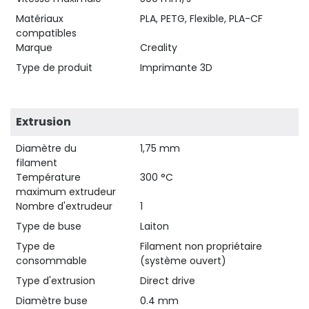
Matériaux
PLA, PETG, Flexible, PLA-CF
compatibles
Marque
Creality
40,75 €
HT
Type de produit
Imprimante 3D
Extrusion
Diamètre du
1,75 mm
filament
Température
300 °C
maximum extrudeur
Nombre d'extrudeur
1
Type de buse
Laiton
Type de
Filament non propriétaire
consommable
(système ouvert)
Type d'extrusion
Direct drive
Diamètre buse
0.4 mm