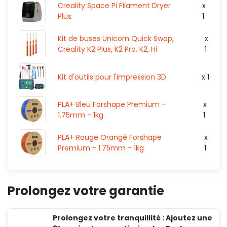
Creality Space Pi Filament Dryer
x
Plus
1
Kit de buses Unicorn Quick Swap,
x
Creality K2 Plus, K2 Pro, K2, Hi
1
Kit d'outils pour l'impression 3D
x 1
PLA+ Bleu Forshape Premium -
x
1.75mm - 1kg
1
PLA+ Rouge Orangé Forshape
x
Premium - 1.75mm - 1kg
1
Prolongez votre garantie
Prolongez votre tranquillité : Ajoutez une