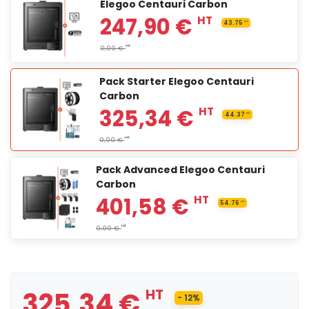
Elegoo Centauri Carbon
Pack Starter Elegoo Centauri
Carbon
Pack Advanced Elegoo Centauri
Carbon
247,90 €
HT
43.75
H
325,34 €
HT
HT
0,00 €
- 12%