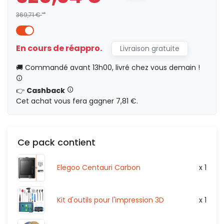
369,71 €
HT
325,34 €
HT
En cours de réappro.
Livraison gratuite
44.37
🚚 Commandé avant 13h00, livré chez vous demain !
HT
0,00 €
👉
Cashback
Cet achat vous fera gagner 7,81 €.
401,58 €
HT
54.76
HT
Ce pack contient
HT
0,00 €
Elegoo Centauri Carbon
x 1
Kit d'outils pour l'impression 3D
x 1