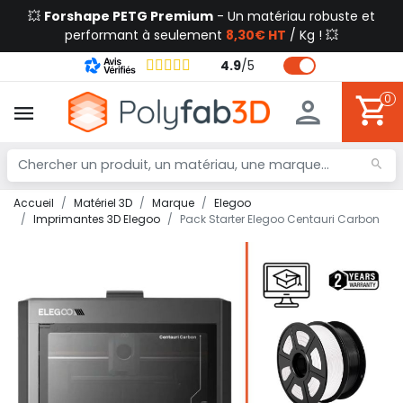
💥
Forshape PETG Premium
- Un matériau robuste et
performant à seulement
8,30€ HT
/ Kg ! 💥
4.9
/
5
0
Accueil
Matériel 3D
Marque
Elegoo
Imprimantes 3D Elegoo
Pack Starter Elegoo Centauri Carbon