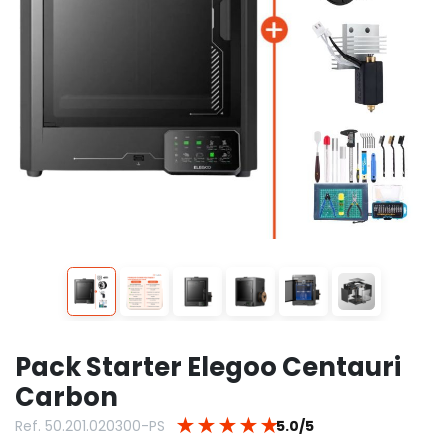
Pack Starter Elegoo Centauri
Carbon
★
★
★
★
★
Ref. 50.201.020300-PS
5.0/5