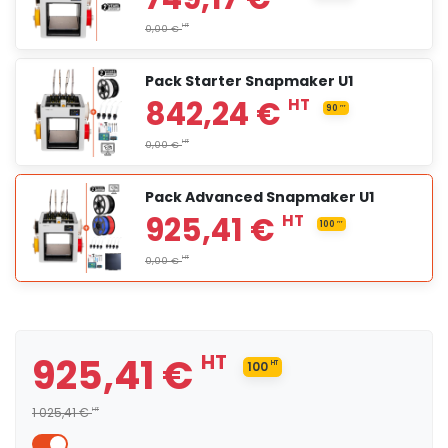
Pack Starter Snapmaker U1
Pack Advanced Snapmaker U1
749,17 €
HT
83.33
HT
925,41 €
HT
100
HT
HT
0,00 €
1 025,41 €
HT