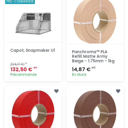
PRÉ-COMMANDE
Capot, Snapmaker U1
Panchroma™ PLA
Refill Matte Army
Beige - 1.75mm - 1kg
224,17 €
HT
132,50 €
14,87 €
HT
HT
Précommande
En stock
Ajout
Ajout
rapide
rapide