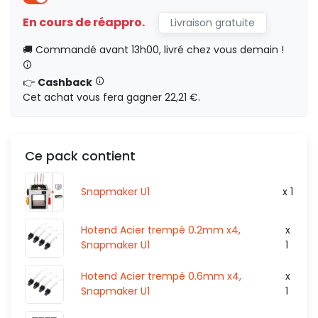
842,24 €
HT
90
HT
En cours de réappro.
Livraison gratuite
🚚 Commandé avant 13h00, livré chez vous demain !
HT
0,00 €
👉
Cashback
Cet achat vous fera gagner 22,21 €.
925,41 €
HT
100
HT
HT
0,00 €
Ce pack contient
Snapmaker U1
x 1
Hotend Acier trempé 0.2mm x4,
x
Snapmaker U1
1
Hotend Acier trempé 0.6mm x4,
x
Snapmaker U1
1