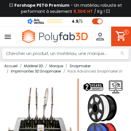
💥
Forshape PETG Premium
- Un matériau robuste et
performant à seulement
8,30€ HT
/ Kg ! 💥
4.9
/
5
0
Accueil
Matériel 3D
Marque
Snapmaker
Imprimantes 3D Snapmaker
Pack Advanced Snapmaker U1