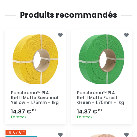
Produits recommandés
Panchroma™ PLA
Panchroma™ PLA
Refill Matte Savannah
Refill Matte Forest
Yellow - 1.75mm - 1kg
Green - 1.75mm - 1kg
14,87 €
14,87 €
HT
HT
En stock
En stock
Ajout
Ajout
-91,67 €
HT
rapide
rapide