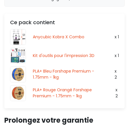
Ce pack contient
526,64 €
HT
132
HT
Anycubic Kobra X Combo
x 1
HT
0,00 €
Kit d'outils pour l'impression 3D
x 1
PLA+ Bleu Forshape Premium -
x
1.75mm - 1kg
2
PLA+ Rouge Orangé Forshape
x
Premium - 1.75mm - 1kg
2
Prolongez votre garantie