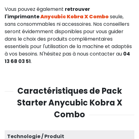
Vous pouvez également
retrouver
l'imprimante
Anycubic Kobra X Combo
seule,
sans consommables ni accessoires. Nos conseillers
seront évidemment disponibles pour vous guider
dans le choix des produits complémentaires
essentiels pour l'utilisation de la machine et adaptés
45,75 €
HT
à vos besoins. N'hésitez pas à nous contacter au
04
13 68 03 51
.
Caractéristiques de Pack
Starter Anycubic Kobra X
Combo
Technologie / Produit