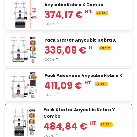
Anycubic Kobra X Combo
Pack Starter Anycubic Kobra X
240,13 €
HT
42.37
Pack Advanced Anycubic Kobra X
HT
HT
0,00 €
Pack Starter Anycubic Kobra X
Combo
374,17 €
HT
83.33
HT
HT
0,00 €