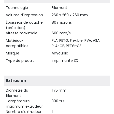
Technologie
Filament
Volume d'impression
260 x 260 x 260 mm
Épaisseur de couche
80 microns
(précision)
Vitesse maximale
600 mm/s
14,90 €
HT
Matériaux
PLA, PETG, Flexible, PVA, ASA,
compatibles
PLA-CF, PETG-CF
Marque
Anycubic
Type de produit
Imprimante 3D
Extrusion
Diamètre du
1,75 mm
filament
Température
300 °C
maximum extrudeur
Nombre d'extrudeur
1