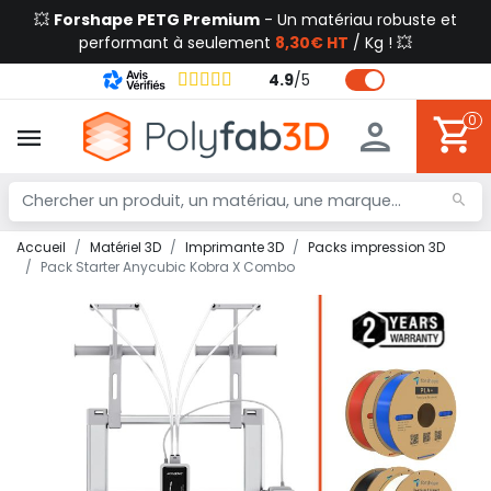
💥
Forshape PETG Premium
- Un matériau robuste et
performant à seulement
8,30€ HT
/ Kg ! 💥
4.9
/
5
0
Accueil
Matériel 3D
Imprimante 3D
Packs impression 3D
Pack Starter Anycubic Kobra X Combo