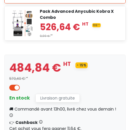
Pack Advanced Anycubic Kobra X
Combo
336,09 €
HT
59.31
H
HT
0,00 €
484,84 €
HT
411,09 €
HT
- 15%
72.55
HT
570,40 €
HT
HT
0,00 €
En stock
Livraison gratuite
🚚 Commandé avant 13h00, livré chez vous demain !
484,84 €
HT
85.5
👉
Cashback
Cet achat vous fera gagner 11,64 €.
HT
0,00 €