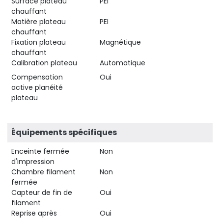
Surface plateau
PEI
chauffant
Matière plateau
PEI
chauffant
Fixation plateau
Magnétique
chauffant
Calibration plateau
Automatique
Compensation
Oui
active planéité
plateau
Équipements spécifiques
Enceinte fermée
Non
d'impression
Chambre filament
Non
fermée
Capteur de fin de
Oui
filament
Reprise après
Oui