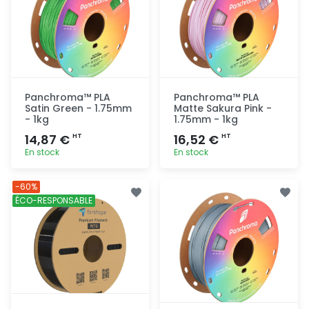
Panchroma™ PLA
Panchroma™ PLA
Satin Green - 1.75mm
Matte Sakura Pink -
- 1kg
1.75mm - 1kg
14,87 €
16,52 €
HT
HT
En stock
En stock
Ajout
Ajout
-60%
rapide
rapide
ÉCO-RESPONSABLE