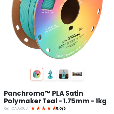
Panchroma™ PLA Satin
Polymaker Teal - 1.75mm - 1kg
★
★
★
★
★
Ref. CA05006
5.0/5