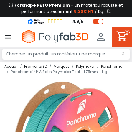
💥
Forshape PETG Premium
- Un matériau robuste et
performant à seulement
8,30€ HT
/ Kg ! 💥
4.9
/
5
0
Accueil
Filaments 3D
Marques
Polymaker
Panchroma
Panchroma™ PLA Satin Polymaker Teal - 1.75mm - 1kg