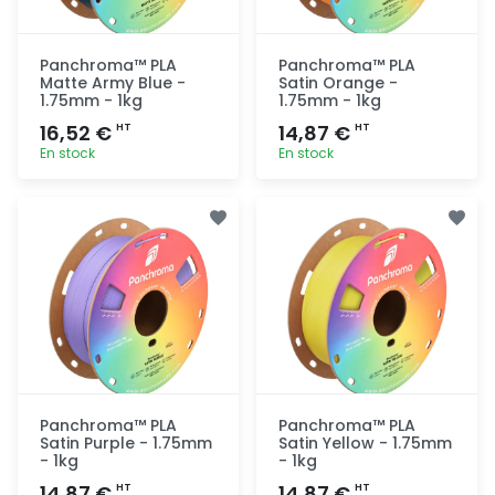
Panchroma™ PLA
Panchroma™ PLA
Matte Army Blue -
Satin Orange -
1.75mm - 1kg
1.75mm - 1kg
16,52 €
14,87 €
HT
HT
En stock
En stock
Ajout
Ajout
rapide
rapide
Panchroma™ PLA
Panchroma™ PLA
Satin Purple - 1.75mm
Satin Yellow - 1.75mm
- 1kg
- 1kg
14,87 €
14,87 €
HT
HT