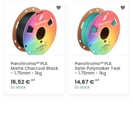
Ajout
Ajout
rapide
rapide
Panchroma™ PLA
Panchroma™ PLA
Matte Charcoal Black
Satin Polymaker Teal
- 1.75mm - 1kg
- 1.75mm - 1kg
16,52 €
14,87 €
HT
HT
En stock
En stock
Ajout
Ajout
rapide
rapide