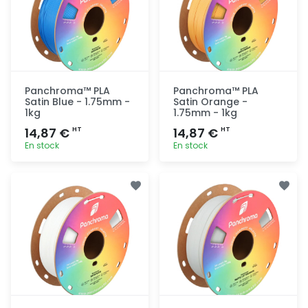
Panchroma™ PLA
Panchroma™ PLA
Satin Blue - 1.75mm -
Satin Orange -
1kg
1.75mm - 1kg
14,87 €
14,87 €
HT
HT
En stock
En stock
Ajout
Ajout
rapide
rapide