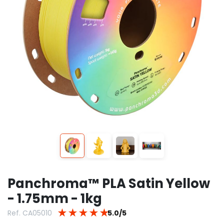
Panchroma™ PLA Satin Yellow
- 1.75mm - 1kg
★
★
★
★
★
Ref. CA05010
5.0/5