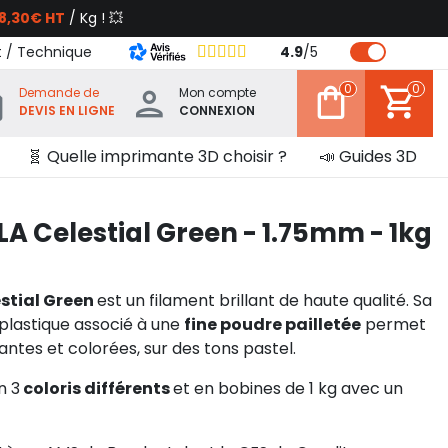
8,30€ HT
/ Kg ! 💥
t / Technique
4.9
/
5
0
0
Demande de
Mon compte
DEVIS EN LIGNE
CONNEXION
🧬 Quelle imprimante 3D choisir ?
📣 Guides 3D
 Celestial Green - 1.75mm - 1kg
stial Green
est un filament brillant de haute qualité. Sa
plastique associé à une
fine poudre pailletée
permet
antes et colorées, sur des tons pastel.
n 3
coloris différents
et en bobines de 1 kg avec un