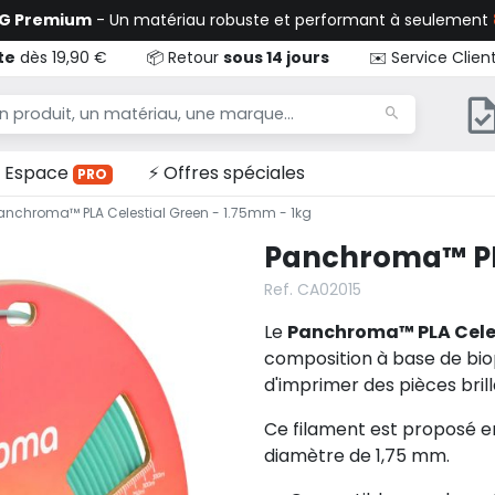
TG Premium
- Un matériau robuste et performant à seulement
te
dès 19,90 €
📦 Retour
sous 14 jours
✉️ Service Clien
Espace
⚡ Offres spéciales
PRO
anchroma™ PLA Celestial Green - 1.75mm - 1kg
Panchroma™ PLA
Ref. CA02015
Le
Panchroma™ PLA Cele
composition à base de bio
d'imprimer des pièces brill
Ce filament est proposé e
diamètre de 1,75 mm.