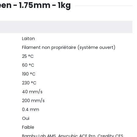
en - 1.75mm - 1kg
Laiton
Filament non propriétaire (système ouvert)
25 °C
60 °C
190 °C
230 °C
40 mm/s
200 mm/s
0.4 mm
Oui
Faible
Bambu Lab AMS, Anycubic ACE Pro, Creality CFS,