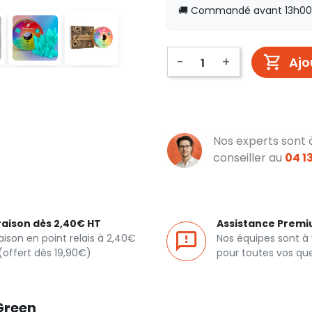
🚚 Commandé avant 13h00, 
-
+
Ajo
Nos experts sont 
conseiller au
04 13
raison dès 2,40€ HT
Assistance Prem
raison en point relais à 2,40€
Nos équipes sont à
(offert dès 19,90€)
pour toutes vos qu
Green