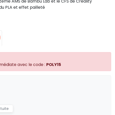
tème AMS de Bambu Lab et le CFS de Creality
du PLA et effet pailleté
mmédiate avec le code :
POLY15
atuite