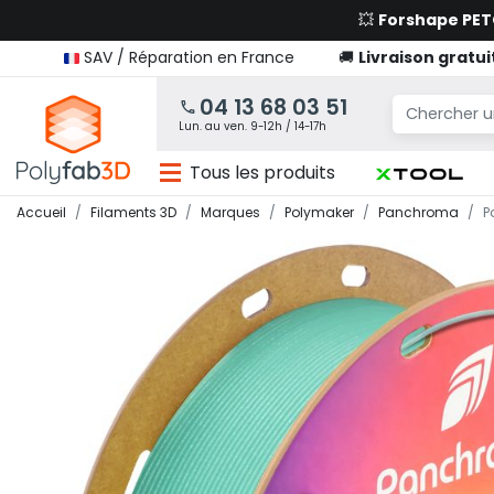
💥
Forshape PE
SAV / Réparation en France
🚚
Livraison gratui
04 13 68 03 51
Lun. au ven. 9-12h / 14-17h
Tous les produits
Accueil
Filaments 3D
Marques
Polymaker
Panchroma
P