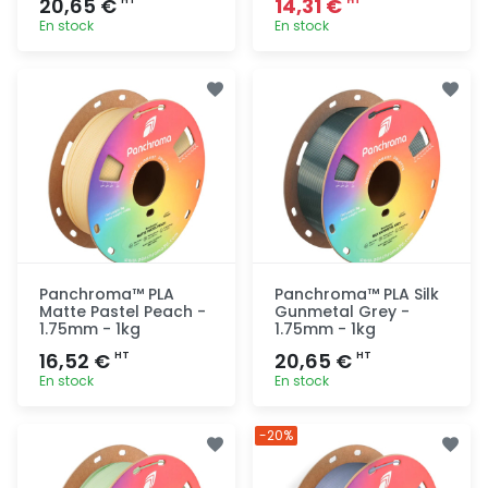
20,65 €
14,31 €
En stock
En stock
Ajout
Ajout
rapide
rapide
Panchroma™ PLA
Panchroma™ PLA Silk
Matte Pastel Peach -
Gunmetal Grey -
1.75mm - 1kg
1.75mm - 1kg
16,52 €
20,65 €
HT
HT
En stock
En stock
Ajout
Ajout
-20%
rapide
rapide