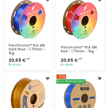
Panchroma™ PLA Silk
Panchroma™ PLA Silk
Dark Blue - 1.75mm -
Red - 1.75mm - 1kg
1kg
20,65 €
20,65 €
HT
HT
En stock
En stock
Ajout
Ajout
-55%
rapide
rapide
ÉCO-RESPONSABLE