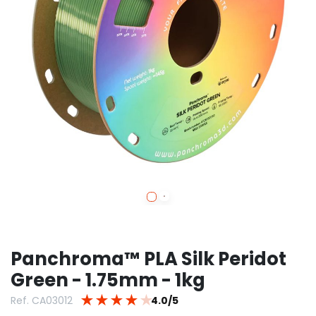
Panchroma™ PLA Silk Peridot
Green - 1.75mm - 1kg
★
★
★
★
★
Ref. CA03012
4.0/5