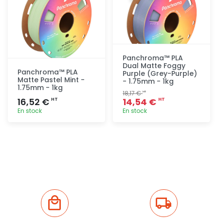
Panchroma™ PLA
Dual Matte Foggy
Panchroma™ PLA
Purple (Grey-Purple)
Matte Pastel Mint -
- 1.75mm - 1kg
1.75mm - 1kg
18,17 €
HT
16,52 €
14,54 €
HT
HT
En stock
En stock
Ajout
Ajout
rapide
rapide