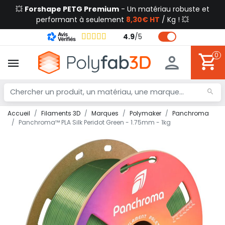
💥
Forshape PETG Premium
- Un matériau robuste et
performant à seulement
8,30€ HT
/ Kg ! 💥
4.9
/
5
0
Accueil
Filaments 3D
Marques
Polymaker
Panchroma
Panchroma™ PLA Silk Peridot Green - 1.75mm - 1kg