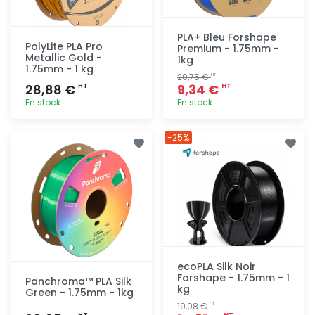
PLA+ Bleu Forshape
PolyLite PLA Pro
Premium - 1.75mm -
Metallic Gold -
1kg
1.75mm - 1 kg
20,75 €
HT
28,88 €
9,34 €
HT
HT
En stock
En stock
Ajout
Ajout
-25%
rapide
rapide
ecoPLA Silk Noir
Forshape - 1.75mm - 1
Panchroma™ PLA Silk
kg
Green - 1.75mm - 1kg
19,08 €
HT
HT
HT