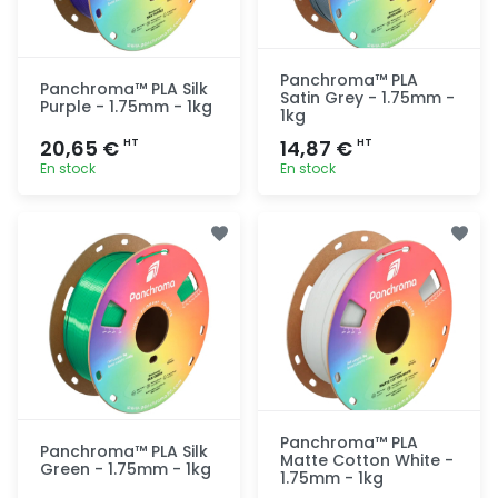
Panchroma™ PLA
Panchroma™ PLA Silk
Satin Grey - 1.75mm -
Purple - 1.75mm - 1kg
1kg
20,65 €
14,87 €
HT
HT
En stock
En stock
Ajout
Ajout
rapide
rapide
Panchroma™ PLA
Panchroma™ PLA Silk
Matte Cotton White -
Green - 1.75mm - 1kg
1.75mm - 1kg