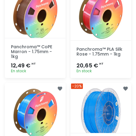
Panchroma™ CoPE
Panchroma™ PLA Silk
Marron - 1.75mm -
Rose - 1.75mm - 1kg
1kg
12,49 €
20,65 €
HT
HT
En stock
En stock
Ajout
Ajout
-20%
rapide
rapide