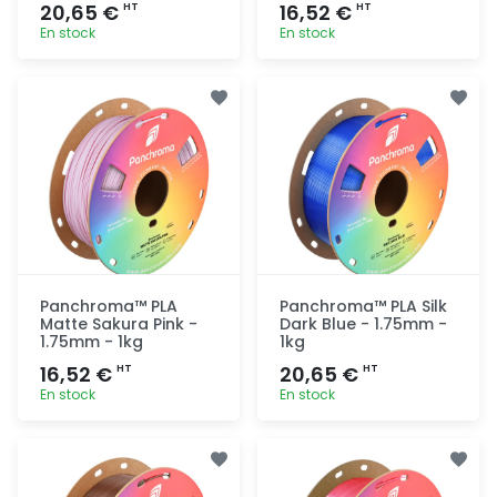
20,65 €
16,52 €
HT
HT
En stock
En stock
Ajout
Ajout
rapide
rapide
Panchroma™ PLA
Panchroma™ PLA Silk
Matte Sakura Pink -
Dark Blue - 1.75mm -
1.75mm - 1kg
1kg
16,52 €
20,65 €
HT
HT
En stock
En stock
Ajout
Ajout
rapide
rapide