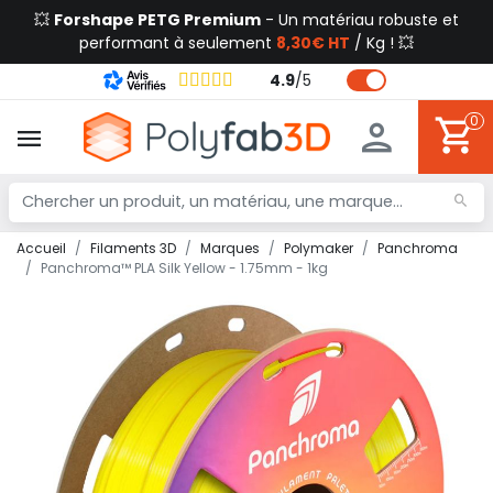
💥
Forshape PETG Premium
- Un matériau robuste et
performant à seulement
8,30€ HT
/ Kg ! 💥
4.9
/
5
0
Accueil
Filaments 3D
Marques
Polymaker
Panchroma
Panchroma™ PLA Silk Yellow - 1.75mm - 1kg