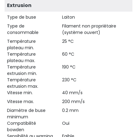
Extrusion
Type de buse
Laiton
Type de
Filament non propriétaire
consommable
(système ouvert)
Température
25 °C
plateau min.
Température
60 °C
plateau max.
Température
190 °C
extrusion min.
Température
230 °C
extrusion max.
Vitesse min.
40 mm/s
Vitesse max.
200 mm/s
Diamètre de buse
0.2 mm
minimum
Compatibilité
Oui
bowden
Sensibilité au warping
Faible