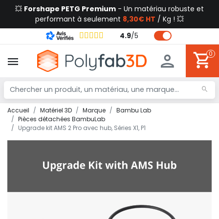
💥
Forshape PETG Premium
- Un matériau robuste et
performant à seulement
8,30€ HT
/ Kg ! 💥
4.9
/
5
0
Accueil
Matériel 3D
Marque
Bambu Lab
Pièces détachées BambuLab
Upgrade kit AMS 2 Pro avec hub, Séries X1, P1