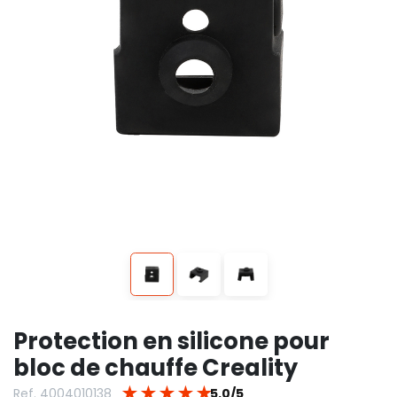
Protection en silicone pour
bloc de chauffe Creality
★
★
★
★
★
Ref. 4004010138
5.0/5