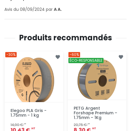
Avis du 08/09/2024 par
A A.
Produits recommandés
-30%
-60%
ÉCO-RESPONSABLE
PETG Argent
Elegoo PLA Gris -
Forshape Premium –
1.75mm - 1 kg
1.75mm – 1Kg
14,90 €
20,75 €
HT
HT
10,43 €
8,30 €
HT
HT