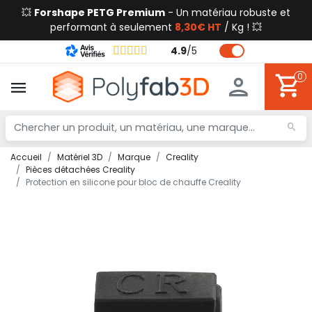
💥
Forshape PETG Premium
- Un matériau robuste et
performant à seulement
8,30€ HT
/ Kg ! 💥
4.9
/
5
0
Accueil
Matériel 3D
Marque
Creality
Pièces détachées Creality
Protection en silicone pour bloc de chauffe Creality