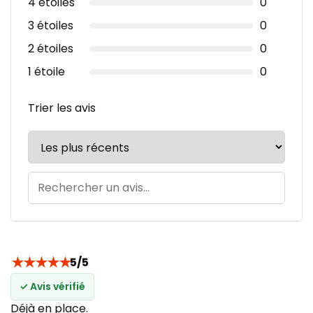
4 étoiles
0
3 étoiles
0
2 étoiles
0
1 étoile
0
Trier les avis
★
★
★
★
★
5/5
✓ Avis vérifié
Déjà en place.