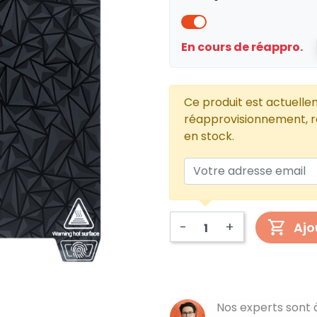
En cours de réappro.
Ce produit est actuelle
réapprovisionnement, re
en stock.
-
+
Ajo
Nos experts sont 