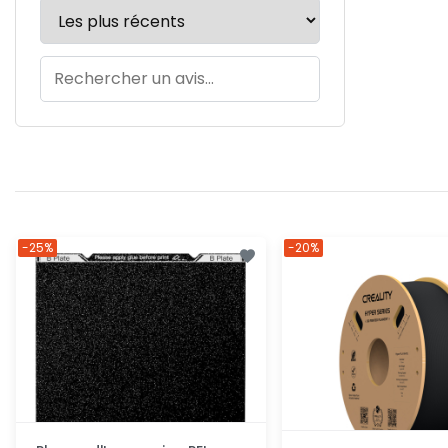
-25%
-20%