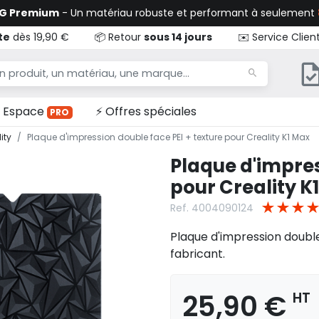
TG Premium
- Un matériau robuste et performant à seulement
te
dès 19,90 €
📦 Retour
sous 14 jours
✉️ Service Clien
Espace
⚡ Offres spéciales
PRO
ity
Plaque d'impression double face PEI + texture pour Creality K1 Max
Plaque d'impres
pour Creality K
★
★
★
★
Ref. 4004090124
Plaque d'impression double 
fabricant.
25,90 €
HT