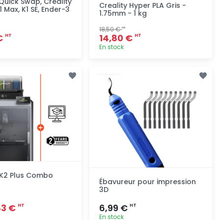
Quick Swap, Creality
Creality Hyper PLA Gris -
K1 Max, K1 SE, Ender-3
1.75mm - 1 kg
18,50 €
HT
€
14,80 €
HT
HT
En stock
Ajout rapide
Ajout rapide
 K2 Plus Combo
Ébavureur pour impression
3D
83 €
6,99 €
HT
HT
En stock