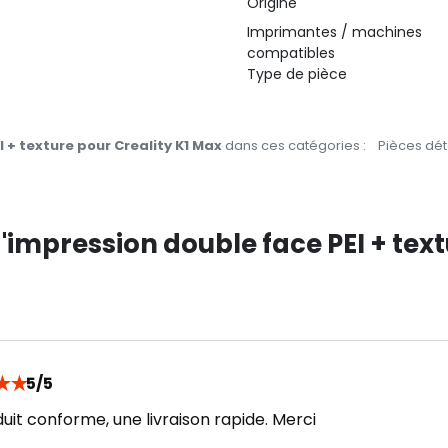
Origine
Imprimantes / machines
compatibles
Type de pièce
 + texture pour Creality K1 Max
dans ces catégories :
Pièces dé
d'impression double face PEI + tex
★
★
5/5
uit conforme, une livraison rapide. Merci