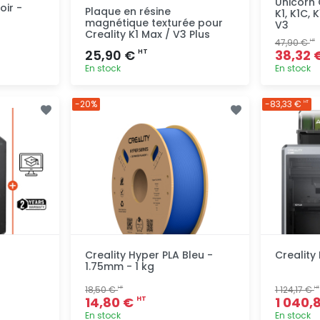
Unicorn 
oir -
Plaque en résine
K1, K1C, 
magnétique texturée pour
V3
Creality K1 Max / V3 Plus
47,90 €
HT
25,90 €
38,32 
HT
En stock
En stock
pide
Ajout rapide
-20%
-83,33 €
HT
Creality Hyper PLA Bleu -
Creality
1.75mm - 1 kg
18,50 €
1 124,17 €
HT
HT
14,80 €
1 040,
HT
En stock
En stock