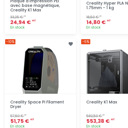
Plaque d'Impression PEI
Creality Hyper PLA N
avec base magnétique,
1.75mm - 1 kg
Creality K1 Max
33,25 €
18,50 €
HT
HT
24,94 €
14,80 €
HT
HT
En stock
En stock
Ajout rapide
Ajout ra
-10%
-5%
Creality Space Pi Filament
Creality K1 Max
Dryer
57,50 €
582,50 €
HT
HT
51,75 €
553,38 €
HT
HT
En stock
En stock