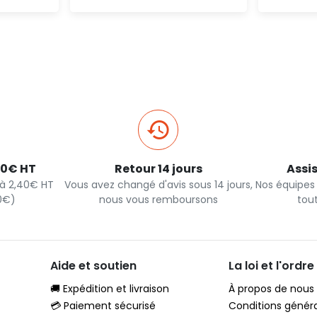
pide
Ajout rapide
40€ HT
Retour 14 jours
Assi
s à 2,40€ HT
Vous avez changé d'avis sous 14 jours,
Nos équipes
90€)
nous vous remboursons
tou
Aide et soutien
La loi et l'ordre
🚚 Expédition et livraison
À propos de nous
💳 Paiement sécurisé
Conditions génér