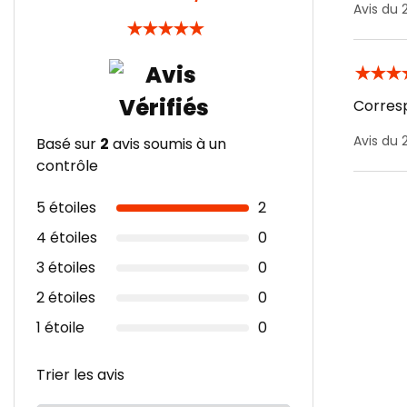
Avis du
★
★
★
★
★
★
★
★
Corresp
Avis du
Basé sur
2
avis soumis à un
contrôle
5 étoiles
2
4 étoiles
0
3 étoiles
0
2 étoiles
0
1 étoile
0
Trier les avis