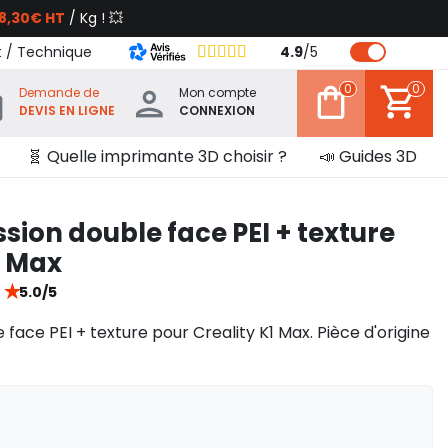
8,30€ HT
/ Kg ! 💥
t / Technique
4.9
/
5
0
0
Demande de
Mon compte
DEVIS EN LIGNE
CONNEXION
🧬 Quelle imprimante 3D choisir ?
📣 Guides 3D
sion double face PEI + texture
1 Max
★
5.0/5
face PEI + texture pour Creality K1 Max. Pièce d'origine