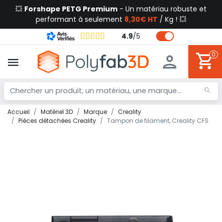
💥
Forshape PETG Premium
- Un matériau robuste et
performant à seulement
8,30€ HT
/ Kg ! 💥
4.9
/
5
0
Accueil
Matériel 3D
Marque
Creality
Pièces détachées Creality
Tampon de filament, Creality CFS