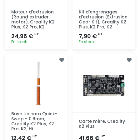
Moteur d'extrusion
Kit d'engrenages
(Round extruder
d'extrusion (Extrusion
motor), Creality K2
Gear Kit), Creality K2
Plus, K2 Pro, K2
Plus, K2 Pro, K2
24,96 €
7,90 €
HT
HT
En stock
En stock
Ajout
Ajout
rapide
rapide
Buse Unicorn Quick-
Swap - 0.6mm,
Carte mère, Creality
Creality K2 Plus, K2
K2 Plus
Pro, K2, Hi
12,42 €
41,66 €
HT
HT