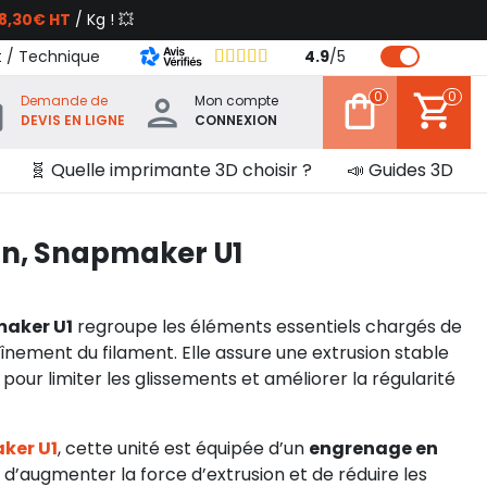
8,30€ HT
/ Kg ! 💥
t / Technique
4.9
/
5
0
0
Demande de
Mon compte
DEVIS EN LIGNE
CONNEXION
🧬 Quelle imprimante 3D choisir ?
📣 Guides 3D
ion, Snapmaker U1
maker U1
regroupe les éléments essentiels chargés de
aînement du filament. Elle assure une extrusion stable
our limiter les glissements et améliorer la régularité
ker U1
, cette unité est équipée d’un
engrenage en
’augmenter la force d’extrusion et de réduire les