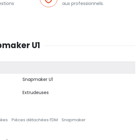
estions
aux professionnels.
apmaker U1
Snapmaker U1
Extrudeuses
hées
Pièces détachées FDM
Snapmaker