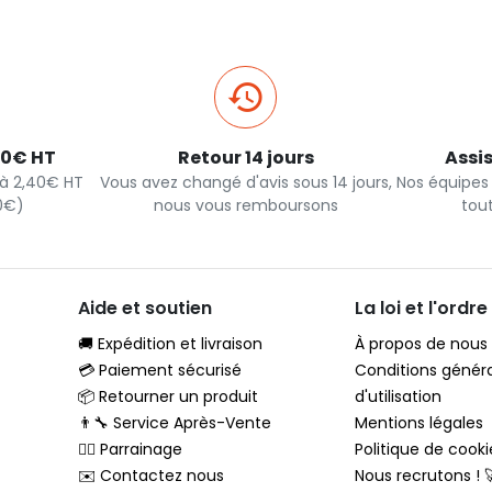
40€ HT
Retour 14 jours
Assi
s à 2,40€ HT
Vous avez changé d'avis sous 14 jours,
Nos équipes
90€)
nous vous remboursons
tou
Aide et soutien
La loi et l'ordre
🚚 Expédition et livraison
À propos de nous
💳 Paiement sécurisé
Conditions génér
📦 Retourner un produit
d'utilisation
👨‍🔧 Service Après-Vente
Mentions légales
🦸‍♂️ Parrainage
Politique de cooki
✉️ Contactez nous
Nous recrutons ! 