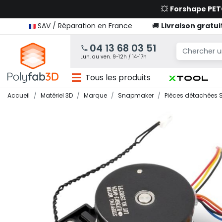
💥
Forshape PE
SAV / Réparation en France
🚚
Livraison gratui
04 13 68 03 51
Lun. au ven. 9-12h / 14-17h
Tous les produits
Accueil
Matériel 3D
Marque
Snapmaker
Pièces détachées