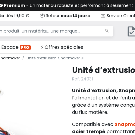
TG Premium
- Un matériau robuste et performant à seulement
te
dès 19,90 €
📦 Retour
sous 14 jours
✉️ Service Clien
Espace
⚡ Offres spéciales
PRO
 Snapmaker
Unité d’extrusion, Snapmaker U1
Unité d’extrus
Ref. 24031
Unité d’extrusion, Snap
l’alimentation et de l’entr
grâce à un système conçu p
du flux matière.
Compatible avec
Snapma
acier trempé
permettant d