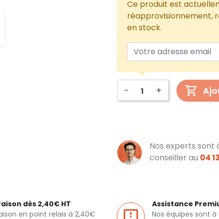
Ce produit est actuelle
réapprovisionnement, re
en stock.
-
+
Ajo
Nos experts sont 
conseiller au
04 13
raison dès 2,40€ HT
Assistance Prem
raison en point relais à 2,40€
Nos équipes sont à