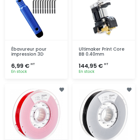
Ébavureur pour
Ultimaker Print Core
impression 3D
BB 0.40mm
6,99 €
144,95 €
HT
HT
En stock
En stock
Ajout
Ajout
rapide
rapide