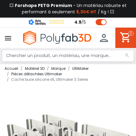
💥
Forshape PETG Premium
- Un matériau robuste et
performant à seulement
8,30€ HT
/ Kg ! 💥
4.9
/
5
0
Accueil
Matériel 3D
Marque
UltiMaker
Pièces détachées Ultimaker
Cache buse silicone x6, Ultimaker S Series