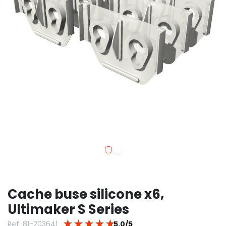
Cache buse silicone x6,
Ultimaker S Series
★
★
★
★
★
Ref. 81-203641
5.0/5