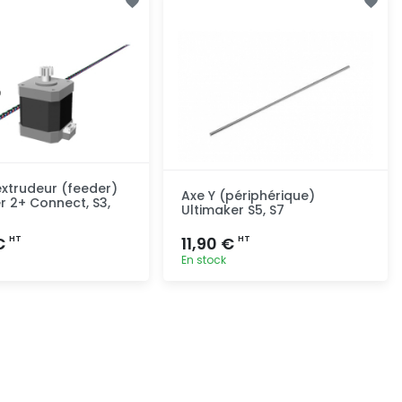
xtrudeur (feeder)
Axe Y (périphérique)
r 2+ Connect, S3,
Ultimaker S5, S7
€
11,90 €
HT
HT
En stock
Ajout rapide
Ajout rapide