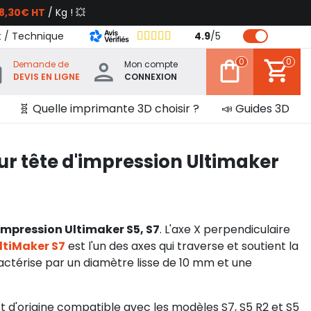
8,30€ HT
/ Kg ! 💥
t / Technique
4.9
/
5
0
0
Demande de
Mon compte
DEVIS EN LIGNE
CONNEXION
🧬 Quelle imprimante 3D choisir ?
📣 Guides 3D
r tête d'impression Ultimaker
impression Ultimaker S5, S7
. L'axe X perpendiculaire
ltiMaker S7
est l'un des axes qui traverse et soutient la
ractérise par un diamètre lisse de 10 mm et une
t d'origine compatible avec les modèles S7, S5 R2 et S5