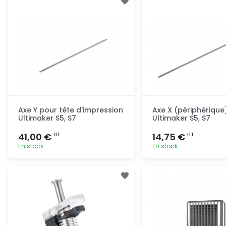
Axe Y pour tête d'impression
Axe X (périphérique
Ultimaker S5, S7
Ultimaker S5, S7
41,00 €
14,75 €
HT
HT
En stock
En stock
Ajout rapide
Ajout ra