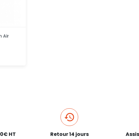
n Air
pide
40€ HT
Retour 14 jours
Assi