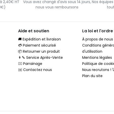
s à 2,40€ HT
Vous avez changé d'avis sous 14 jours,
Nos équipes
90€)
nous vous remboursons
tou
Aide et soutien
La loi et l'ordre
🚚 Expédition et livraison
À propos de nous
💳 Paiement sécurisé
Conditions génér
📦 Retourner un produit
d'utilisation
👨‍🔧 Service Après-Vente
Mentions légales
🦸‍♂️ Parrainage
Politique de cooki
✉️ Contactez nous
Nous recrutons ! 
Plan du site