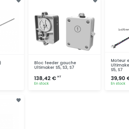
Moteur e
)
Bloc feeder gauche
Ultimake
Ultimaker S5, S3, S7
S5, S7
138,42 €
39,90 
HT
En stock
En stock
pide
Ajout rapide