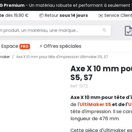
TG Premium
- Un matériau robuste et performant à seulement
te
dès 19,90 €
📦 Retour
sous 14 jours
✉️ Service Clien
Espace
⚡ Offres spéciales
PRO
imaker
Axe X 10 mm pour tête d'impression Ultimaker S5, S7
Axe X 10 mm pou
S5, S7
Ref. 1372
Axe X 10 mm pour tête d'
de l'
UltiMaker S5
et de l'
U
tête d'impression. Il se ca
longueur de 476 mm.
Cette pièce d'Ultimaker es