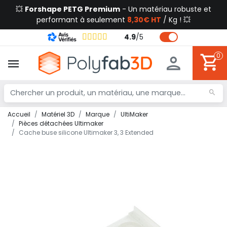
💥
Forshape PETG Premium
- Un matériau robuste et
performant à seulement
8,30€ HT
/ Kg ! 💥
4.9
/
5
0
Accueil
Matériel 3D
Marque
UltiMaker
Pièces détachées Ultimaker
Cache buse silicone Ultimaker 3, 3 Extended