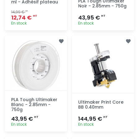
PLA Tough Ultimaker
ml - Adhésif plateau
Noir - 2.85mm - 750g
14,99 €
HT
12,74 €
43,95 €
HT
HT
En stock
En stock
Ajout
Ajout
rapide
rapide
PLA Tough Ultimaker
Ultimaker Print Core
Blanc - 2.85mm -
BB 0.40mm
750g
43,95 €
144,95 €
HT
HT
En stock
En stock
Ajout
Ajout