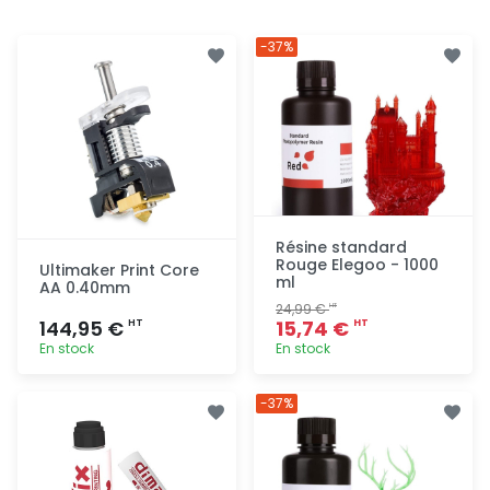
-37%
Résine standard
Rouge Elegoo - 1000
Ultimaker Print Core
ml
AA 0.40mm
24,99 €
HT
144,95 €
15,74 €
HT
HT
En stock
En stock
Ajout
Ajout
-37%
rapide
rapide