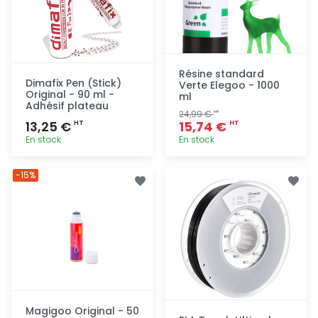
Résine standard
Dimafix Pen (Stick)
Verte Elegoo - 1000
Original - 90 ml -
ml
Adhésif plateau
24,99 €
HT
13,25 €
15,74 €
HT
HT
En stock
En stock
Ajout
Ajout
-15%
rapide
rapide
Magigoo Original - 50