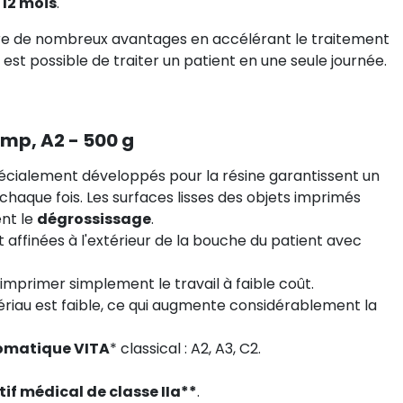
 12 mois
.
fre de nombreux avantages en accélérant le traitement
 est possible de traiter un patient en une seule journée.
emp, A2 - 500 g
écialement développés pour la résine garantissent un
chaque fois. Les surfaces lisses des objets imprimés
ent le
dégrossissage
.
 affinées à l'extérieur de la bouche du patient avec
éimprimer simplement le travail à faible coût.
riau est faible, ce qui augmente considérablement la
romatique VITA
* classical : A2, A3, C2.
tif médical de classe IIa**
.