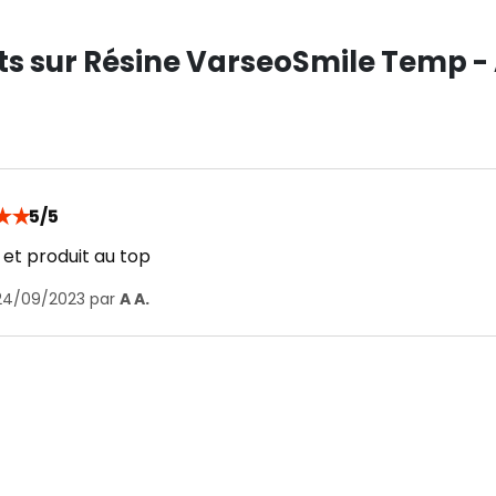
nts sur Résine VarseoSmile Temp - 
★
★
5/5
 et produit au top
 24/09/2023 par
A A.