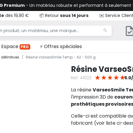
TG Premium
- Un matériau robuste et performant à seulement
te
dès 19,90 €
📦 Retour
sous 14 jours
✉️ Service Clien
Espace
⚡ Offres spéciales
PRO
 définitives
Résine VarseoSmile Temp - A2 - 500 g
Résine VarseoS
★
★
★
★
★
Ref. 41022
5.0
La résine
VarseoSmile T
l'impression 3D de
couron
prothétiques provisoire
Celle-ci est compatible a
fabricant (voir liste ci-des