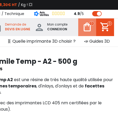
8,30€ HT
/ Kg ! 💥
t / Technique
4.9
/
5
0
0
Demande de
Mon compte
DEVIS EN LIGNE
CONNEXION
🧬 Quelle imprimante 3D choisir ?
📣 Guides 3D
mile Temp - A2 - 500 g
/5
emp A2
est une résine de très haute qualité utilisée pour
nes temporaires
, d'inlays, d'onlays et de
facettes
s
.
vec des imprimantes LCD 405 nm certifiées par le
sous).