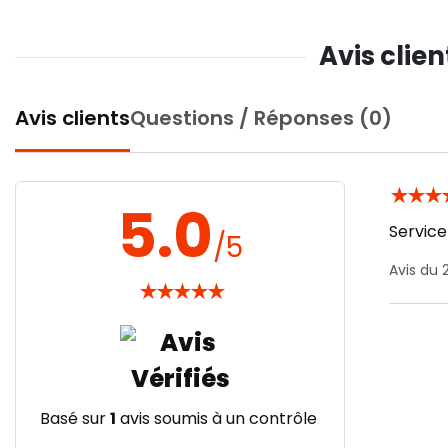
Avis clie
Avis clients
Questions / Réponses (0)
★
★
★
5.0
Service
/5
Avis du
★
★
★
★
★
Basé sur
1
avis soumis à un contrôle