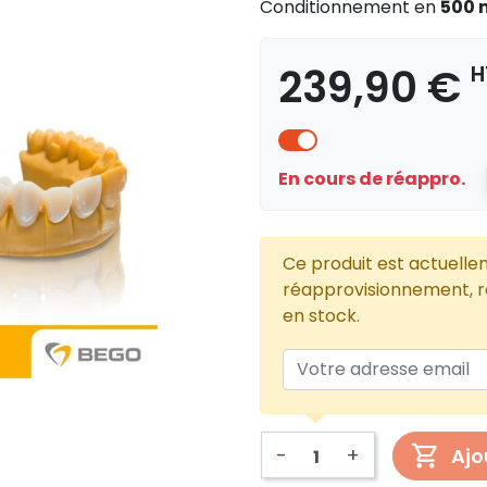
Conditionnement en
500 
239,90 €
H
En cours de réappro.
Ce produit est actuelle
réapprovisionnement, re
en stock.
-
+
Ajo