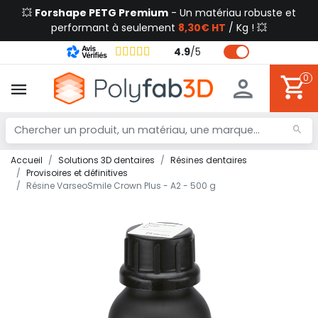
💥
Forshape PETG Premium
- Un matériau robuste et
performant à seulement
8,30€ HT
/ Kg ! 💥
4.9
/
5
0
Accueil
Solutions 3D dentaires
Résines dentaires
Provisoires et définitives
Résine VarseoSmile Crown Plus - A2 - 500 g