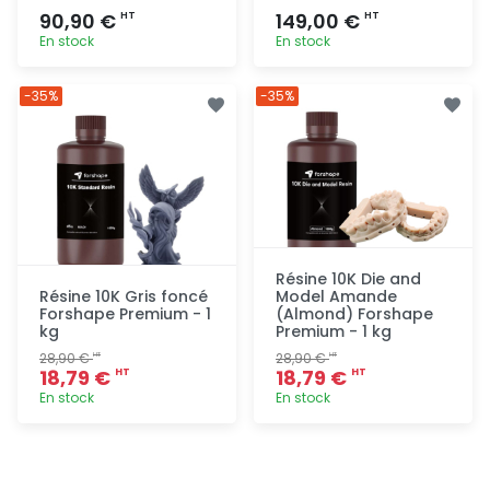
90,90 €
149,00 €
HT
HT
En stock
En stock
Ajout
Ajout
-35%
-35%
rapide
rapide
Résine 10K Die and
Résine 10K Gris foncé
Model Amande
Forshape Premium - 1
(Almond) Forshape
kg
Premium - 1 kg
28,90 €
28,90 €
HT
HT
18,79 €
18,79 €
HT
HT
En stock
En stock
Ajout
Ajout
rapide
rapide