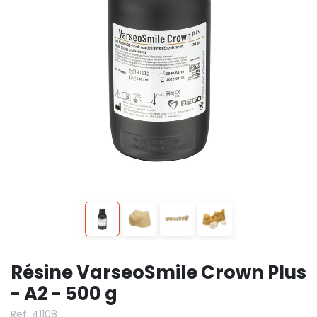
Résine VarseoSmile Crown Plus
- A2 - 500 g
Ref. 41108