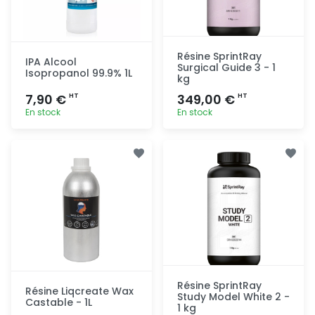
Résine SprintRay
IPA Alcool
Surgical Guide 3 - 1
Isopropanol 99.9% 1L
kg
7,90 €
349,00 €
HT
HT
En stock
En stock
Ajout
Ajout
rapide
rapide
Résine SprintRay
Résine Liqcreate Wax
Study Model White 2 -
Castable - 1L
1 kg