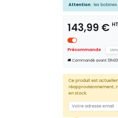
Attention
: les bobines
143,99 €
H
Précommande
Livr
🚚 Commandé avant 13h00, 
Ce produit est actuelle
réapprovisionnement, re
en stock.