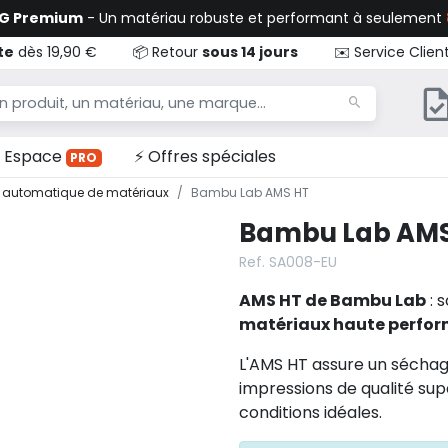
TG Premium
- Un matériau robuste et performant à seulement
te
dès 19,90 €
📦 Retour
sous 14 jours
✉️ Service Clien
Espace
⚡ Offres spéciales
PRO
 automatique de matériaux
Bambu Lab AMS HT
Bambu Lab AMS
Ref. SA008-EU
AMS HT de Bambu Lab
: 
matériaux haute perfo
L'AMS HT assure un séchag
impressions de qualité sup
conditions idéales.