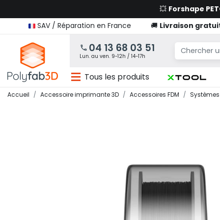
💥
Forshape PE
SAV / Réparation en France
🚚
Livraison gratui
04 13 68 03 51
Lun. au ven. 9-12h / 14-17h
Tous les produits
Accueil
Accessoire imprimante 3D
Accessoires FDM
Systèmes