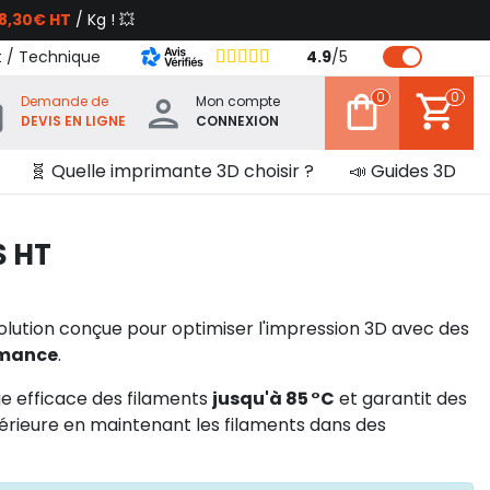
8,30€ HT
/ Kg ! 💥
t / Technique
4.9
/
5
0
0
Demande de
Mon compte
DEVIS EN LIGNE
CONNEXION
🧬 Quelle imprimante 3D choisir ?
📣 Guides 3D
 HT
solution conçue pour optimiser l'impression 3D avec des
rmance
.
e efficace des filaments
jusqu'à 85 °C
et garantit des
érieure en maintenant les filaments dans des