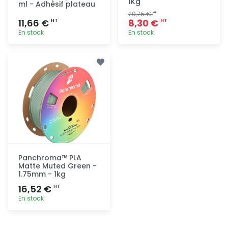
1Kg
ml - Adhésif plateau
20,75 €
HT
11,66 €
8,30 €
HT
HT
En stock
En stock
Ajout
Ajout
rapide
rapide
Panchroma™ PLA
Matte Muted Green -
1.75mm - 1kg
16,52 €
HT
En stock
Ajout