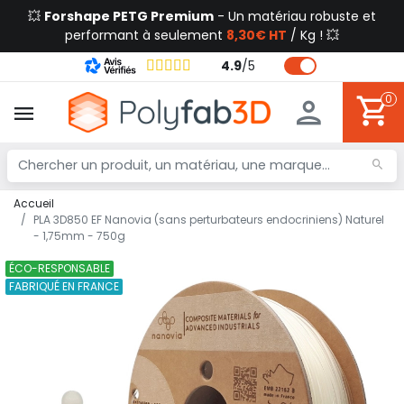
💥
Forshape PETG Premium
- Un matériau robuste et
performant à seulement
8,30€ HT
/ Kg ! 💥
4.9
/
5
0
Accueil
PLA 3D850 EF Nanovia (sans perturbateurs endocriniens) Naturel
- 1,75mm - 750g
ÉCO-RESPONSABLE
FABRIQUÉ EN FRANCE