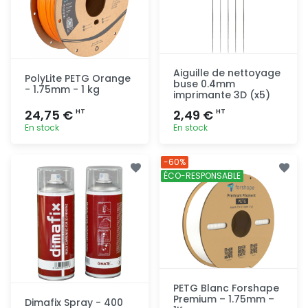
Aiguille de nettoyage
PolyLite PETG Orange
buse 0.4mm
- 1.75mm - 1 kg
imprimante 3D (x5)
24,75 €
2,49 €
HT
HT
En stock
En stock
Ajout
Ajout
-60%
rapide
rapide
ÉCO-RESPONSABLE
PETG Blanc Forshape
Premium – 1.75mm –
Dimafix Spray - 400