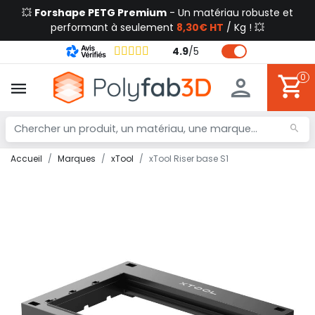
💥
Forshape PETG Premium
- Un matériau robuste et
performant à seulement
8,30€ HT
/ Kg ! 💥
4.9
/
5
0
Accueil
Marques
xTool
xTool Riser base S1