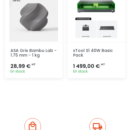
ASA Gris Bambu Lab -
xTool S1 40W Basic
1.75 mm - 1 kg
Pack
28,99 €
1 499,00 €
HT
HT
En stock
En stock
Ajout
Ajout
rapide
rapide