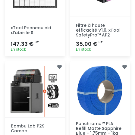
Filtre à haute
xTool Panneau nid
efficacité V1.0, xTool
d'abeille S1
SafetyPro™ AP2
147,33 €
35,00 €
HT
HT
En stock
En stock
Ajout
Ajout
rapide
rapide
Panchroma™ PLA
Bambu Lab P2S
Refill Matte Sapphire
Combo
Blue - 1.75mm - 1kg