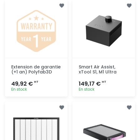
Extension de garantie
Smart Air Assist,
(+1 an) Polyfab3D
xTool S1, M1 Ultra
49,92 €
149,17 €
HT
HT
En stock
En stock
Ajout
Ajout
rapide
rapide