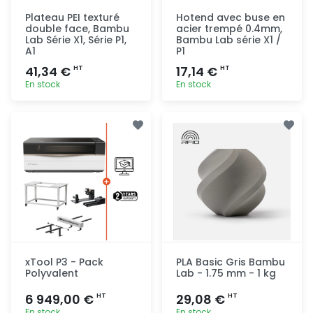
Plateau PEI texturé
Hotend avec buse en
double face, Bambu
acier trempé 0.4mm,
Lab Série X1, Série P1,
Bambu Lab série X1 /
A1
P1
41,34 €
17,14 €
HT
HT
En stock
En stock
Ajout
Ajout
rapide
rapide
xTool P3 - Pack
PLA Basic Gris Bambu
Polyvalent
Lab - 1.75 mm - 1 kg
6 949,00 €
29,08 €
HT
HT
En stock
En stock