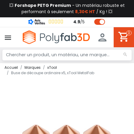
💥
Forshape PETG Premium
- Un matériau robuste et
performant à seulement
8,30€ HT
/ Kg ! 💥
4.9
/
5
0
Accueil
Marques
xTool
Buse de découpe ordinaire x5, xTool MetalFab