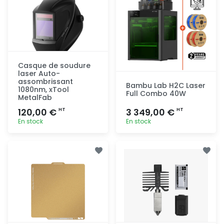
Casque de soudure
laser Auto-
assombrissant
Bambu Lab H2C Laser
1080nm, xTool
Full Combo 40W
MetalFab
120,00 €
3 349,00 €
HT
HT
En stock
En stock
Ajout
Ajout
rapide
rapide