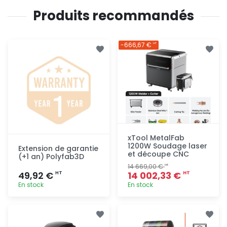
Produits recommandés
-666,67 €
HT
xTool MetalFab
1200W Soudage laser
Extension de garantie
et découpe CNC
(+1 an) Polyfab3D
14 669,00 €
HT
49,92 €
14 002,33 €
HT
HT
En stock
En stock
Ajout
Ajout
rapide
rapide