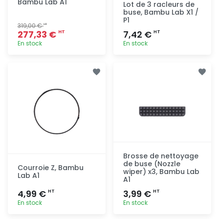
Bambu Lab A1
Lot de 3 racleurs de
buse, Bambu Lab X1 /
P1
319,00 €
HT
277,33 €
7,42 €
HT
HT
En stock
En stock
Ajout
Ajout
rapide
rapide
Brosse de nettoyage
de buse (Nozzle
Courroie Z, Bambu
wiper) x3, Bambu Lab
Lab A1
A1
4,99 €
3,99 €
HT
HT
En stock
En stock