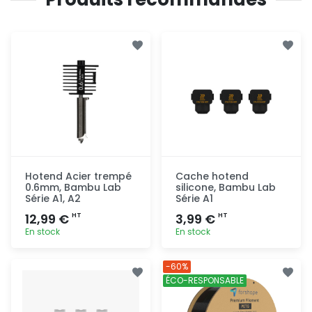
Hotend Acier trempé
Cache hotend
0.6mm, Bambu Lab
silicone, Bambu Lab
Série A1, A2
Série A1
12,99 €
3,99 €
HT
HT
En stock
En stock
Ajout
Ajout
-60%
rapide
rapide
ÉCO-RESPONSABLE