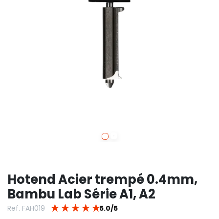
Hotend Acier trempé 0.4mm,
Bambu Lab Série A1, A2
★
★
★
★
★
Ref. FAH019
5.0/5