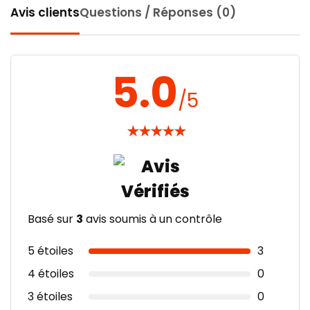
Avis clients
Questions / Réponses (0)
4,99 €
H
5.0
/5
★
★
★
★
★
Basé sur
3
avis soumis à un contrôle
5 étoiles
3
4 étoiles
0
3 étoiles
0