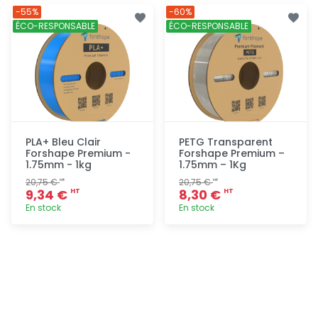
Ajout
Ajout
-55%
-60%
rapide
rapide
ÉCO-RESPONSABLE
ÉCO-RESPONSABLE
PLA+ Bleu Clair
PETG Transparent
Forshape Premium -
Forshape Premium –
1.75mm - 1kg
1.75mm – 1Kg
20,75 €
20,75 €
HT
HT
9,34 €
8,30 €
HT
HT
En stock
En stock
Ajout
Ajout
rapide
rapide