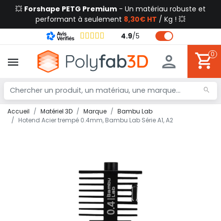
💥
Forshape PETG Premium
- Un matériau robuste et
performant à seulement
8,30€ HT
/ Kg ! 💥
4.9
/
5
0
Accueil
Matériel 3D
Marque
Bambu Lab
Hotend Acier trempé 0.4mm, Bambu Lab Série A1, A2