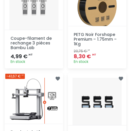
PETG Noir Forshape
Coupe-filament de
Premium – 1.75mm –
rechange 3 pièces
1Kg
Bambu Lab
20,75 €
HT
4,99 €
8,30 €
HT
HT
En stock
En stock
Ajout
Ajout
-41,67 €
HT
rapide
rapide