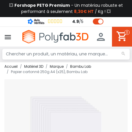
💥
Forshape PETG Premium
- Un matériau robuste et
performant à seulement
8,30€ HT
/ Kg ! 💥
4.9
/
5
0
Accueil
Matériel 3D
Marque
Bambu Lab
Papier cartonné 250g A4 (x25), Bambu Lab