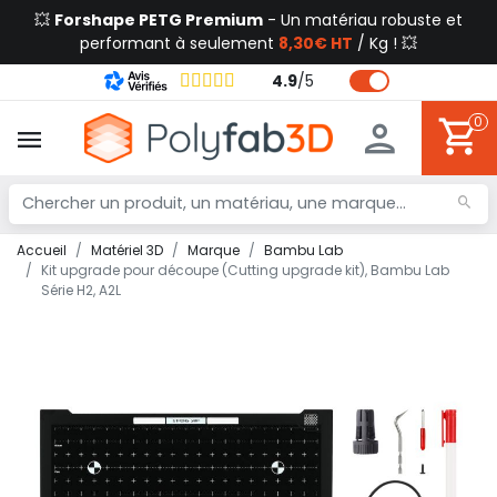
💥
Forshape PETG Premium
- Un matériau robuste et
performant à seulement
8,30€ HT
/ Kg ! 💥
4.9
/
5
0
Accueil
Matériel 3D
Marque
Bambu Lab
Kit upgrade pour découpe (Cutting upgrade kit), Bambu Lab
Série H2, A2L