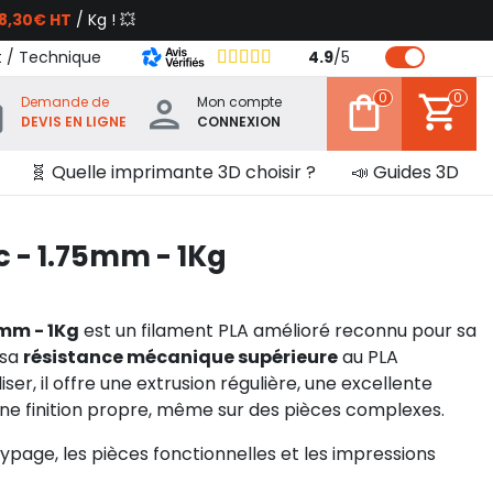
8,30€ HT
/ Kg ! 💥
t / Technique
4.9
/
5
0
0
Demande de
Mon compte
DEVIS EN LIGNE
CONNEXION
🧬 Quelle imprimante 3D choisir ?
📣 Guides 3D
 - 1.75mm - 1Kg
5mm - 1Kg
est un filament PLA amélioré reconnu pour sa
 sa
résistance mécanique supérieure
au PLA
iser, il offre une extrusion régulière, une excellente
ne finition propre, même sur des pièces complexes.
typage, les pièces fonctionnelles et les impressions