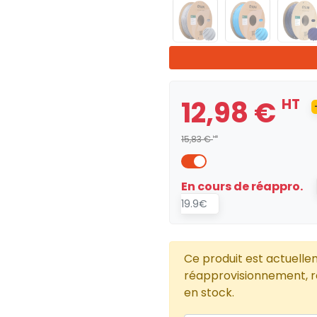
12,98 €
HT
15,83 €
HT
En cours de réappro.
19.9€
Ce produit est actuelle
réapprovisionnement, re
en stock.