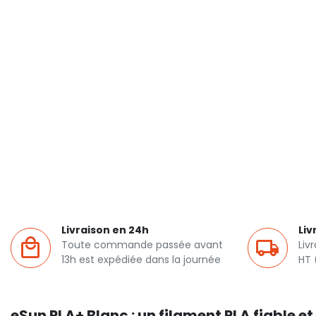
Livraison en 24h
Liv
Toute commande passée avant
Liv
13h est expédiée dans la journée
HT 
eSun PLA+ Blanc : un filament PLA fiable e