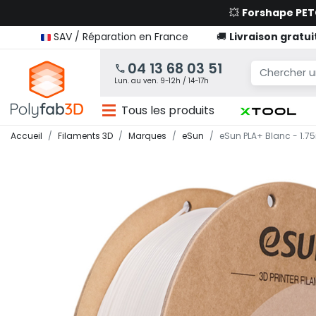
💥
Forshape PE
SAV / Réparation en France
🚚
Livraison gratui
04 13 68 03 51
Lun. au ven. 9-12h / 14-17h
Tous les produits
Accueil
Filaments 3D
Marques
eSun
eSun PLA+ Blanc - 1.7