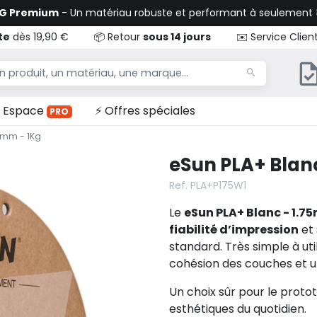
TG Premium
- Un matériau robuste et performant à seulement
te
dès 19,90 €
📦 Retour
sous 14 jours
✉️ Service Clien
Espace
⚡ Offres spéciales
PRO
5mm - 1Kg
eSun PLA+ Blanc
Ref. PLA+P175W1
Le
eSun PLA+ Blanc - 1.7
fiabilité d’impression
et
standard. Très simple à util
cohésion des couches et u
Un choix sûr pour le proto
esthétiques du quotidien.