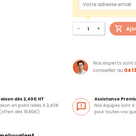
-
+
Ajo
Nos experts sont 
conseiller au
04 13
raison dès 2,40€ HT
Assistance Prem
raison en point relais à 2,40€
Nos équipes sont à
(offert dès 19,90€)
pour toutes vos qu
t polyvalent