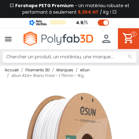
💥
Forshape PETG Premium
- Un matériau robuste et
performant à seulement
8,30€ HT
/ Kg ! 💥
4.9
/
5
0
Accueil
Filaments 3D
Marques
eSun
eSun ASA+ Blanc Froid - 1.75mm - 1Kg