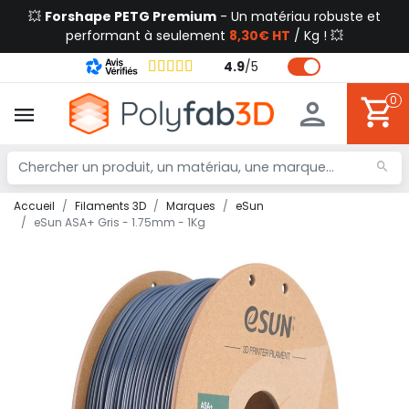
💥
Forshape PETG Premium
- Un matériau robuste et
performant à seulement
8,30€ HT
/ Kg ! 💥
4.9
/
5
0
Accueil
Filaments 3D
Marques
eSun
eSun ASA+ Gris - 1.75mm - 1Kg